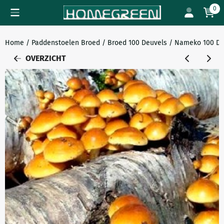
Cookievoorkeuren zijn beschikbaar. Kies instellingen of sta all
0
Home
/
Paddenstoelen Broed
/
Broed 100 Deuvels
/
Nameko 100 De
OVERZICHT