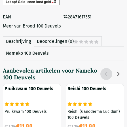
EAN
7428471617351
Meer van Broed 100 Deuvels
Beschrijving
Beoordelingen (0)
Nameko 100 Deuvels
Aanbevolen artikelen voor
Nameko
100 Deuvels
Pruikzwam 100 Deuvels
Reishi 100 Deuvels
Pruikzwam 100 Deuvels
Reishi (Ganoderma Lucidum)
100 Deuvels
Van 13,72 voor 11,88
Van 13,72 voor 11,88
€11,88
€11,88
€13,72
€13,72