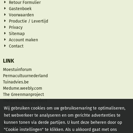
Retour Formulier
Gastenboek
Voorwaarden
Productie / Levertijd
Privacy
Sitemap
Account maken
Contact
LINK
Moestuinforum
Permacultuurnederland
Tuinadvies.be
Medume.weebly.com
The Greenmanproject
Thedanishmorelproject
Wij gebruiken cookies om uw gebruikservaring te optimaliseren,
het webverkeer te analyseren en om gerichte advertenties te
kunnen tonen via derde partijen. U kunt deze beheren door op
NIEUWSBRIEF
"Cookie instellingen" te klikken. Als u akkoord gaat met ons
Vul je e-mailadres in voor de nieuwsbrief
E-mailadres