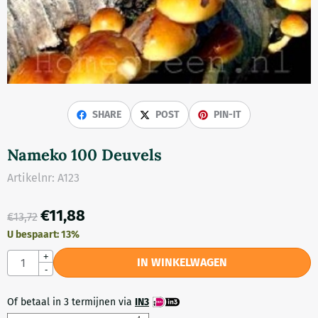
SHARE
POST
PIN-IT
Nameko 100 Deuvels
Artikelnr:
A123
€
11,88
€
13,72
U bespaart:
13
%
Aantal
+
IN WINKELWAGEN
-
Of betaal in 3 termijnen via
IN3