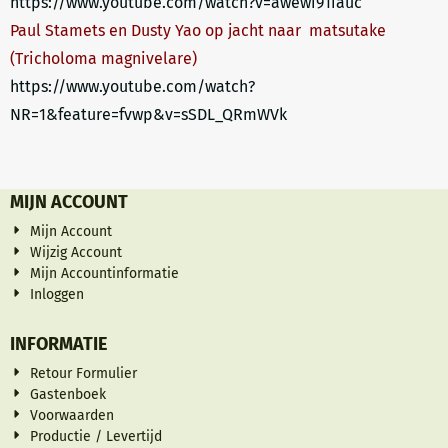
https://www.youtube.com/watch?v=awewi91iauc
Paul Stamets en Dusty Yao op jacht naar matsutake
(Tricholoma magnivelare)
https://www.youtube.com/watch?
NR=1&feature=fvwp&v=sSDL_QRmWVk
MIJN ACCOUNT
Mijn Account
Wijzig Account
Mijn Accountinformatie
Inloggen
INFORMATIE
Retour Formulier
Gastenboek
Voorwaarden
Productie / Levertijd