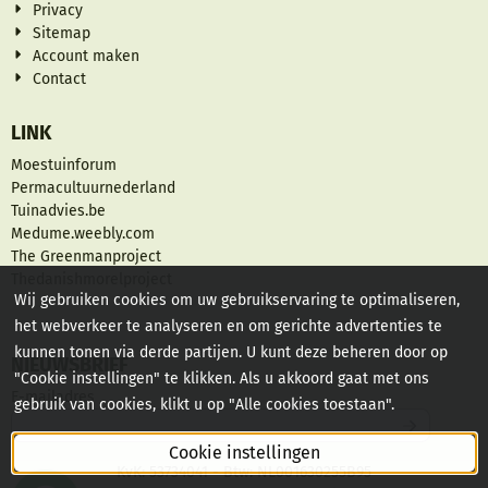
Privacy
Sitemap
Account maken
Contact
LINK
Moestuinforum
Permacultuurnederland
Tuinadvies.be
Medume.weebly.com
The Greenmanproject
Thedanishmorelproject
Wij gebruiken cookies om uw gebruikservaring te optimaliseren,
het webverkeer te analyseren en om gerichte advertenties te
kunnen tonen via derde partijen. U kunt deze beheren door op
NIEUWSBRIEF
"Cookie instellingen" te klikken. Als u akkoord gaat met ons
Vul je e-mailadres in voor de nieuwsbrief
E-mailadres
gebruik van cookies, klikt u op "Alle cookies toestaan".
Cookie instellingen
KvK: 53734041 - Btw: NL001630255B95