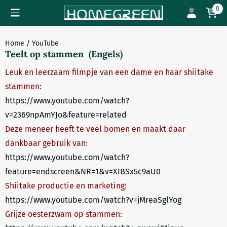
Cookievoorkeuren zijn beschikbaar. Kies instellingen of sta all
0
Home
/
YouTube
Teelt op stammen (Engels)
Leuk en leerzaam filmpje van een dame en haar shiitake
stammen:
https://www.youtube.com/watch?
v=2369npAmYJo&feature=related
Deze meneer heeft te veel bomen en maakt daar
dankbaar gebruik van:
https://www.youtube.com/watch?
feature=endscreen&NR=1&v=XIBSx5c9aU0
Shiitake productie en marketing:
https://www.youtube.com/watch?v=jMreaSglYog
Grijze oesterzwam op stammen: