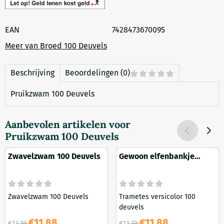
EAN
7428473670095
Meer van Broed 100 Deuvels
Beschrijving
Beoordelingen (0)
Pruikzwam 100 Deuvels
Aanbevolen artikelen voor
Pruikzwam 100 Deuvels
Zwavelzwam 100 Deuvels
Gewoon elfenbankje
Trametes versicolor 100
Deuvels
Zwavelzwam 100 Deuvels
Trametes versicolor 100
deuvels
Van 13,72 voor 11,88
Van 13,72 voor 11,88
€11,88
€11,88
€13,72
€13,72