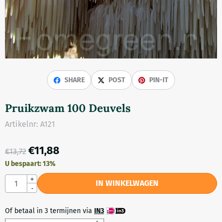
SHARE
POST
PIN-IT
Pruikzwam 100 Deuvels
Artikelnr:
A121
€
11,88
€
13,72
U bespaart:
13
%
Aantal
+
IN WINKELWAGEN
-
Of betaal in 3 termijnen via
IN3