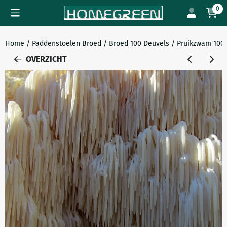
Cookievoorkeuren zijn beschikbaar. Kies instellingen of sta all
0
Home
/
Paddenstoelen Broed
/
Broed 100 Deuvels
/
Pruikzwam 100
OVERZICHT