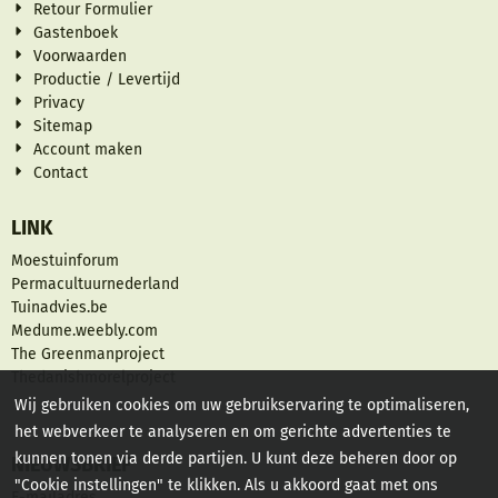
Retour Formulier
Gastenboek
Voorwaarden
Productie / Levertijd
Privacy
Sitemap
Account maken
Contact
LINK
Moestuinforum
Permacultuurnederland
Tuinadvies.be
Medume.weebly.com
The Greenmanproject
Thedanishmorelproject
Wij gebruiken cookies om uw gebruikservaring te optimaliseren,
het webverkeer te analyseren en om gerichte advertenties te
kunnen tonen via derde partijen. U kunt deze beheren door op
NIEUWSBRIEF
"Cookie instellingen" te klikken. Als u akkoord gaat met ons
Vul je e-mailadres in voor de nieuwsbrief
E-mailadres