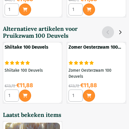
Aantal kiezen voor Zwavelzwam 100 Deuvels
Aantal kiezen voor Gewoon e
Alternatieve artikelen voor
Pruikzwam 100 Deuvels
Shiitake 100 Deuvels
Zomer Oesterzwam 100
Deuvels
Shiitake 100 Deuvels
Zomer Oesterzwam 100
Deuvels
Van 13,72 voor 11,88
Van 13,72 voor 11,88
€11,88
€11,88
€13,72
€13,72
Aantal kiezen voor Shiitake 100 Deuvels
Aantal kiezen voor Zomer Oe
Laatst bekeken items