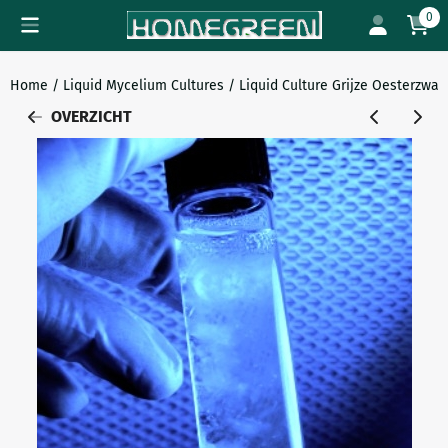
Cookievoorkeuren zijn beschikbaar. Kies instellingen of sta all
0
Home
/
Liquid Mycelium Cultures
/
Liquid Culture Grijze Oesterzwam
OVERZICHT