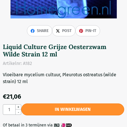
SHARE
POST
PIN-IT
Liquid Culture Grijze Oesterzwam
Wilde Strain 12 ml
Artikelnr:
A182
Vloeibare mycelium cultuur, Pleurotus ostreatus (wilde
strain) 12 ml
€
21,06
Aantal
+
IN WINKELWAGEN
-
Of betaal in 3 termijnen via
IN3