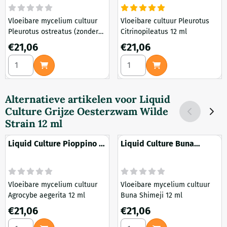
Vloeibare mycelium cultuur
Vloeibare cultuur Pleurotus
Pleurotus ostreatus (zonder
Citrinopileatus 12 ml
sporen) 12 ml
Prijs: 21,06
Prijs: 21,06
€21,06
€21,06
Aantal kiezen voor Liquid Culture Grijze Oesterzwam Zonde
Aantal kiezen voor Liquid Cu
Alternatieve artikelen voor
Liquid
Culture Grijze Oesterzwam Wilde
Strain 12 ml
Liquid Culture Pioppino 12
Liquid Culture Buna
ml
Shimeji 12 ml
Vloeibare mycelium cultuur
Vloeibare mycelium cultuur
Agrocybe aegerita 12 ml
Buna Shimeji 12 ml
Prijs: 21,06
Prijs: 21,06
€21,06
€21,06
Aantal kiezen voor Liquid Culture Pioppino 12 ml
Aantal kiezen voor Liquid Cu