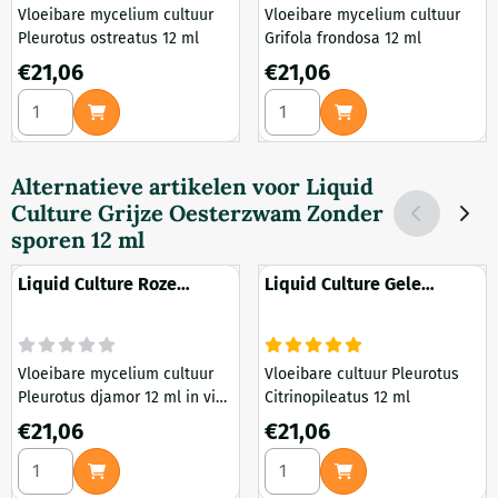
Vloeibare mycelium cultuur
Vloeibare mycelium cultuur
Pleurotus ostreatus 12 ml
Grifola frondosa 12 ml
Prijs: 21,06
Prijs: 21,06
€21,06
€21,06
Aantal kiezen voor Liquid Culture Grijze Oesterzwam 12 ml
Aantal kiezen voor Liquid Cu
Alternatieve artikelen voor
Liquid
Culture Grijze Oesterzwam Zonder
sporen 12 ml
Liquid Culture Roze
Liquid Culture Gele
Oesterzwam 12 ml
Oesterzwam 12 ml
Vloeibare mycelium cultuur
Vloeibare cultuur Pleurotus
Pleurotus djamor 12 ml in vial
Citrinopileatus 12 ml
met injectiepoort
Prijs: 21,06
Prijs: 21,06
€21,06
€21,06
Aantal kiezen voor Liquid Culture Roze Oesterzwam 12 ml
Aantal kiezen voor Liquid Cu