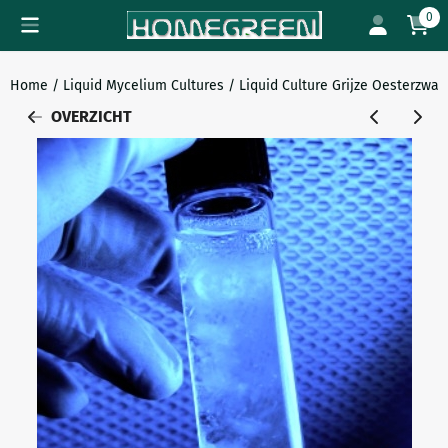
Cookievoorkeuren zijn beschikbaar. Kies instellingen of sta all
0
Home
/
Liquid Mycelium Cultures
/
Liquid Culture Grijze Oesterzwa
OVERZICHT