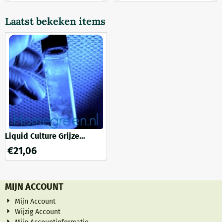
Laatst bekeken items
Liquid Culture Grijze
Oesterzwam Zonder sporen
€
21,06
12 ml
MIJN ACCOUNT
Mijn Account
Wijzig Account