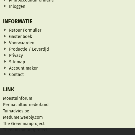
Mijn Accountinformatie
Inloggen
INFORMATIE
Retour Formulier
Gastenboek
Voorwaarden
Productie / Levertijd
Privacy
Sitemap
Account maken
Contact
LINK
Moestuinforum
Permacultuurnederland
Tuinadvies.be
Medume.weebly.com
The Greenmanproject
Thedanishmorelproject