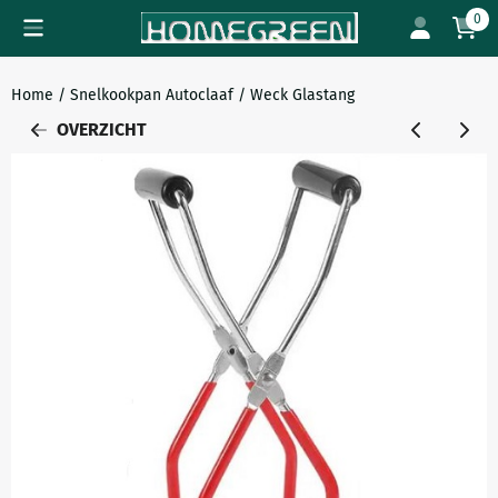
Cookievoorkeuren zijn beschikbaar. Kies instellingen of sta all
0
Home
/
Snelkookpan Autoclaaf
/
Weck Glastang
OVERZICHT