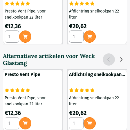
Presto Vent Pipe, voor
Afdichtring snelkookpan 22
snelkookpan 22 liter
liter
Prijs: 12,36
Prijs: 20,62
€12,36
€20,62
Aantal kiezen voor Presto Vent Pipe
Aantal kiezen voor Afdichtrin
Alternatieve artikelen voor
Weck
Glastang
Presto Vent Pipe
Afdichtring snelkookpan
22 liter
Presto Vent Pipe, voor
Afdichtring snelkookpan 22
snelkookpan 22 liter
liter
Prijs: 12,36
Prijs: 20,62
€12,36
€20,62
Aantal kiezen voor Presto Vent Pipe
Aantal kiezen voor Afdichtrin