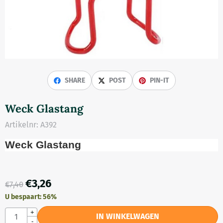
SHARE
POST
PIN-IT
Weck Glastang
Artikelnr:
A392
Weck Glastang
€
3,26
€
7,40
U bespaart:
56
%
Aantal
+
IN WINKELWAGEN
-