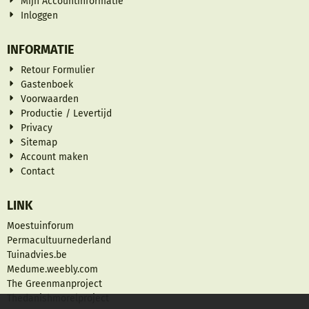
Mijn Accountinformatie
Inloggen
INFORMATIE
Retour Formulier
Gastenboek
Voorwaarden
Productie / Levertijd
Privacy
Sitemap
Account maken
Contact
LINK
Moestuinforum
Permacultuurnederland
Tuinadvies.be
Medume.weebly.com
The Greenmanproject
Thedanishmorelproject