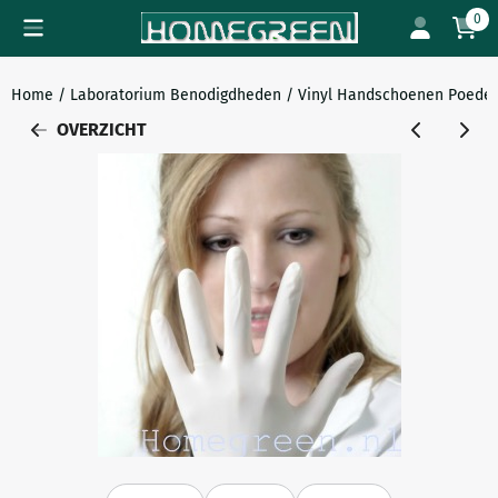
Cookievoorkeuren zijn beschikbaar. Kies instellingen of sta all
0
Home
/
Laboratorium Benodigdheden
/
Vinyl Handschoenen Poederv
OVERZICHT