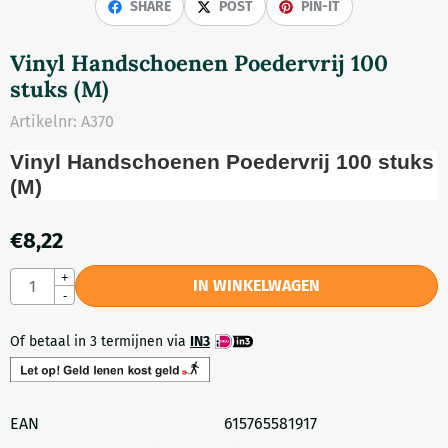
SHARE
POST
PIN-IT
Vinyl Handschoenen Poedervrij 100
stuks (M)
Artikelnr:
A370
Vinyl Handschoenen Poedervrij 100 stuks
(M)
€
8,22
Aantal
+
IN WINKELWAGEN
-
Of betaal in 3 termijnen via
IN3
EAN
615765581917