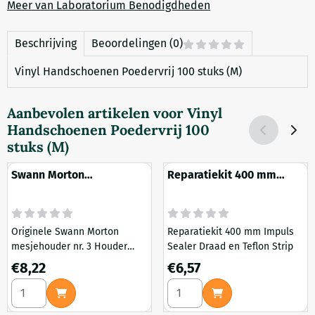
Meer van Laboratorium Benodigdheden
Beschrijving
Beoordelingen (0)
Vinyl Handschoenen Poedervrij 100 stuks (M)
Aanbevolen artikelen voor
Vinyl
Handschoenen Poedervrij 100
stuks (M)
Swann Morton
Reparatiekit 400 mm
Scalpelhouder 3
Impuls Sealer Draad en
Teflon Strip
Originele Swann Morton
Reparatiekit 400 mm Impuls
mesjehouder nr. 3 Houder
Sealer Draad en Teflon Strip
voor kleine scalpelmesjes:
Prijs: 8,22
Prijs: 6,57
€8,22
€6,57
nummer 10 tot en met 16
Aantal kiezen voor Swann Morton Scalpelhouder 3
Aantal kiezen voor Reparatie
Materiaal rvs