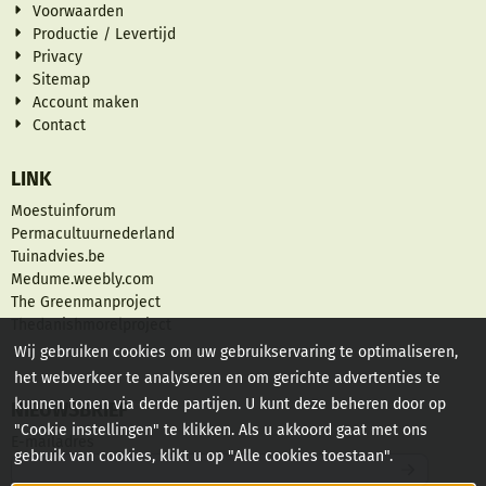
Voorwaarden
Productie / Levertijd
Privacy
Sitemap
Account maken
Contact
LINK
Moestuinforum
Permacultuurnederland
Tuinadvies.be
Medume.weebly.com
The Greenmanproject
Thedanishmorelproject
Wij gebruiken cookies om uw gebruikservaring te optimaliseren,
het webverkeer te analyseren en om gerichte advertenties te
kunnen tonen via derde partijen. U kunt deze beheren door op
NIEUWSBRIEF
"Cookie instellingen" te klikken. Als u akkoord gaat met ons
Vul je e-mailadres in voor de nieuwsbrief
E-mailadres
gebruik van cookies, klikt u op "Alle cookies toestaan".