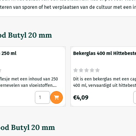
ecteren van sporen of het verplaatsen van de cultuur met een in
od Butyl 20 mm
n 250 ml
Bekerglas 400 ml Hittebest
Laag Model
flesje met een inhoud van 250
Dit is een bekerglas met een ca
vernevelen van vloeistoffen.
400 ml, vervaardigd uit hittebes
n alcohol oplossingen.
borosilicaatglas. Het betreft ee
th (86mm) Mason Jar 1000 ml
Aantal kiezen voor Spuitflacon 250 ml
A
Prijs: 4,09
€4,09
Geschikt voor algemeen
laboratoriumgebruik.
ood Butyl 20 mm