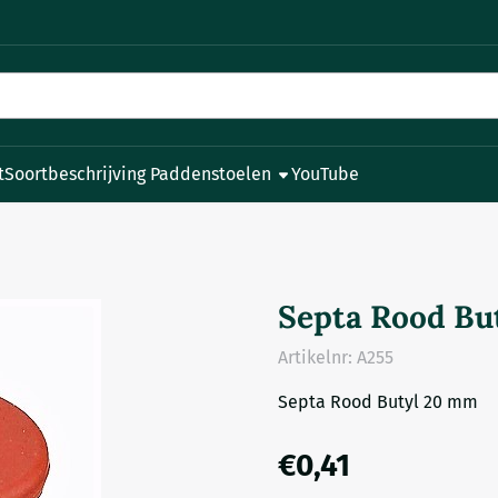
e cookies toe.
t
Soortbeschrijving Paddenstoelen
YouTube
Septa Rood Bu
Artikelnr:
A255
Septa Rood Butyl 20 mm
€
0,41