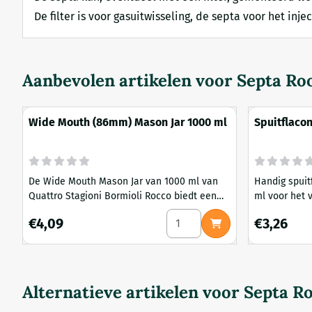
De filter is voor gasuitwisseling, de septa voor het inj
Aanbevolen artikelen voor
Septa Ro
Wide Mouth (86mm) Mason Jar 1000 ml
Spuitflaco
De Wide Mouth Mason Jar van 1000 ml van
Handig spuit
Quattro Stagioni Bormioli Rocco biedt een
ml voor het 
breed scala aan toepassingen, van het
Bestand tege
Aantal kiezen voor Wide Mou
Prijs: 4,09
Prijs: 3,26
€4,09
€3,26
bewaren van zelfgemaakte jam en sauzen
tot het opslaan van droge ingrediënten zoals
pasta en granen. Dankzij de brede opening
van 86 mm is het vullen en schoonmaken
van de pot een eenvoudige taak, wat het
Alternatieve artikelen voor
Septa R
ideaal maakt voor dagelijks gebru...