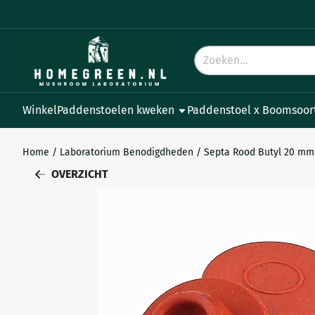
Cookievoorkeuren zijn beschikbaar. Kies instellingen of sta all
Zoeken
Winkel
Paddenstoelen kweken
Paddenstoel x Boomsoor
Home
/
Laboratorium Benodigdheden
/
Septa Rood Butyl 20 mm
OVERZICHT