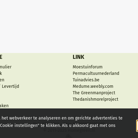
E
LINK
mulier
Moestuinforum
k
Permacultuurnederland
en
Tuinadvies.be
 Levertijd
Medume.weebly.com
The Greenmanproject
Thedanishmorelproject
aken
, het webverkeer te analyseren en om gerichte advertenties te
KvK: 53734041 - Btw: NL001630255B95
ookie instellingen" te klikken. Als u akkoord gaat met ons
© 2011-2025 Homegreen.nl