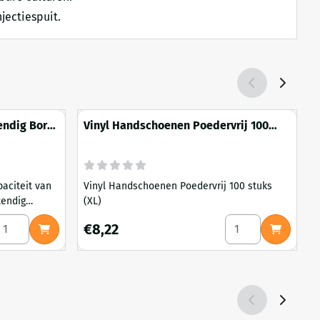
jectiespuit.
endig Boro
Vinyl Handschoenen Poedervrij 100
stuks (XL)
paciteit van
Vinyl Handschoenen Poedervrij 100 stuks
tendig
(XL)
v
n laag model.
v
antal kiezen voor Bekerglas 400 ml Hittebestendig Boro Laag
Aantal kiezen voor
Prijs: 8,22
P
€8,22
l