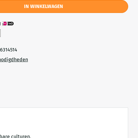
IN WINKELWAGEN
3
6314514
nodigdheden
bare culturen.