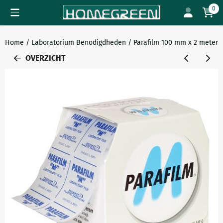
Cookievoorkeuren zijn beschikbaar. Kies instellingen of sta all
0
Home
/
Laboratorium Benodigdheden
/
Parafilm 100 mm x 2 meter
OVERZICHT