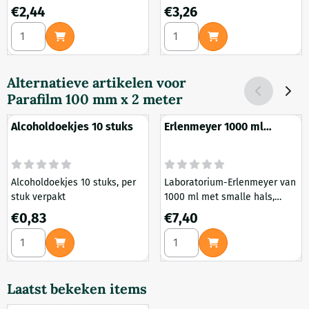
vloeibare en agar
borosilicaatglas 3.3. Voorzien
Prijs: 2,44
Prijs: 3,26
€2,44
€3,26
voedingsbodem
van maatverdeling en
Aantal kiezen voor Light Mout Extract 100 gram
Aantal kiezen voor Bekergla
schenktuit. Geschikt voor
verwarmen en mengen in
laboratoriumomgevingen.
Alternatieve artikelen voor
Parafilm 100 mm x 2 meter
Alcoholdoekjes 10 stuks
Erlenmeyer 1000 ml
nauwmonds boro
Alcoholdoekjes 10 stuks, per
Laboratorium-Erlenmeyer van
stuk verpakt
1000 ml met smalle hals,
vervaardigd uit
Prijs: 0,83
Prijs: 7,40
€0,83
€7,40
borosilicaatglas. Ideaal voor
Aantal kiezen voor Alcoholdoekjes 10 stuks
Aantal kiezen voor Erlenme
mengen, verwarmen en
bewaren van vloeistoffen.
Autoclaveerbaar en chemisch
resistent.
Laatst bekeken items