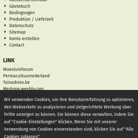
Gästebuch
Bedingungen
Produktion / Lieferzeit
Datenschutz
Sitemap
Konto erstellen
Contact
LINK
Moestuinforum
Permacultuurnederland
Tuinadvies.be
Medume.weebly.com
The Greenmanproject
Wir verwenden Cookies, um Ihre Benutzererfahrung zu optimieren,
Thedanishmorelproject
den Webverkehr zu analysieren und zielgerichtete Werbung über
Dritte anzeigen zu können. Sie können diese verwalten, indem Sie
NEWSLETTER
auf "Cookie-Einstellungen" klicken. Wenn Sie mit unserer
Abonnieren sie unseren Newsletter jetzt
Verwendung von Cookies einverstanden sind, klicken Sie auf "Alle
Geben Sie Ihre E-Mail-Adresse für den Newsletter ein
E-mail:
Cookies zulassen".