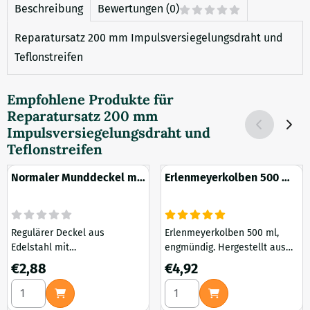
Beschreibung
Bewertungen (0)
Reparatursatz 200 mm Impulsversiegelungsdraht und
Teflonstreifen
Empfohlene Produkte für
Reparatursatz 200 mm
Impulsversiegelungsdraht und
Teflonstreifen
Normaler Munddeckel mit
Erlenmeyerkolben 500 ml
Injektionsöffnung und
mit enger Mündung boro
Spritzenfilter aus
Edelstahl
Regulärer Deckel aus
Erlenmeyerkolben 500 ml,
Edelstahl mit
engmündig. Hergestellt aus
Injektionsöffnung und
hitzebeständigem
Preis: 2,88
Preis: 4,92
€2,88
€4,92
Spritzenfilter. Ideal für sterile
Borosilikatglas. Geeignet für
Anzahl wählen für Normaler Munddeckel mit Injektionsöffnun
Anzahl wählen für Erlenmey
Kulturen, Mykologie und
Autoklaven und
Laboranwendungen.
Laboranwendungen mit