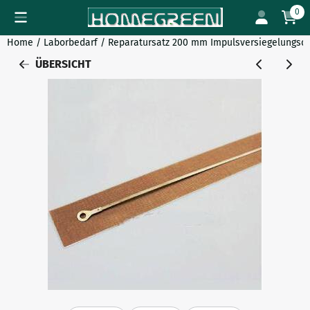
Cookie-Einstellungen verfügbar. Einstellungen wählen oder al
0
Home
/
Laborbedarf
/
Reparatursatz 200 mm Impulsversiegelungsdra
ÜBERSICHT