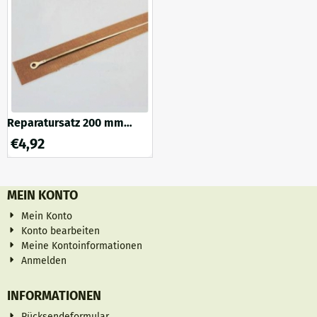
86 mm ist das Befüllen und
Reinigen des Glases ein
Kinderspiel und somit ...
Reparatursatz 200 mm
Impulsversiegelungsdraht
€
4,92
und Teflonstreifen
MEIN KONTO
Mein Konto
Konto bearbeiten
Meine Kontoinformationen
Anmelden
INFORMATIONEN
Rücksendeformular