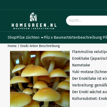
Cookie-Einstellungen verfügbar. Einstellungen wählen oder al
Suche
Shop
Pilze züchten
Pilz x Baumart
Artenbeschreibung Pi
Home
/
Enoki-Arten Beschreibung
Flammulina velutip
Enokitake (japanisc
Nametake
Yuki-motase (Schnee
Der Enokitake ist ei
Verbreitung: gemäßi
Der Enoki wächst au
Kultursubstrat: Enok