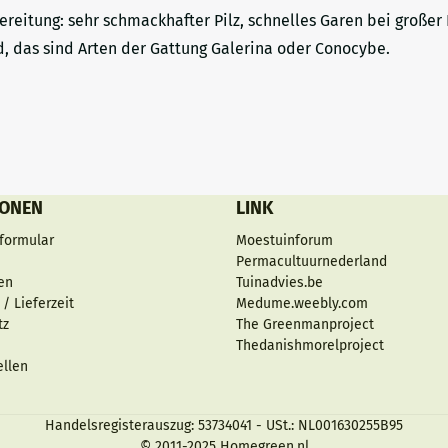
eitung: sehr schmackhafter Pilz, schnelles Garen bei großer 
ind, das sind Arten der Gattung Galerina oder Conocybe.
IONEN
LINK
formular
Moestuinforum
Permacultuurnederland
en
Tuinadvies.be
/ Lieferzeit
Medume.weebly.com
tz
The Greenmanproject
Thedanishmorelproject
ellen
Handelsregisterauszug: 53734041 - USt.: NL001630255B95
© 2011-2025 Homegreen.nl