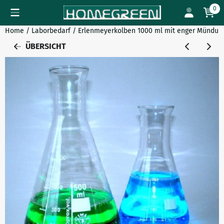
Cookie-Einstellungen verfügbar. Einstellungen wählen oder al
0
Home
/
Laborbedarf
/
Erlenmeyerkolben 1000 ml mit enger Mündun
ÜBERSICHT