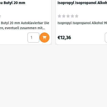
u Butyl 20 mm
Isopropyl Isopropanol Alkoh
1000ml
utyl 20 mm Autoklavierbar Die
Isopropyl Isopropanol Alkohol 9
en, eventuell zusammen mit
 in den Deckel einer
satz 400 mm Impulsversiegelungsdraht und Teflonstreifen
Anzahl wählen für Septum Grau Butyl 20 mm
A
Preis: 12,36
€12,36
 oder eines Glases für
en eingesetzt werden. Der Filter
asaustausch, das Septum der
n Sporen oder der Bewegung der
ner Spritze.