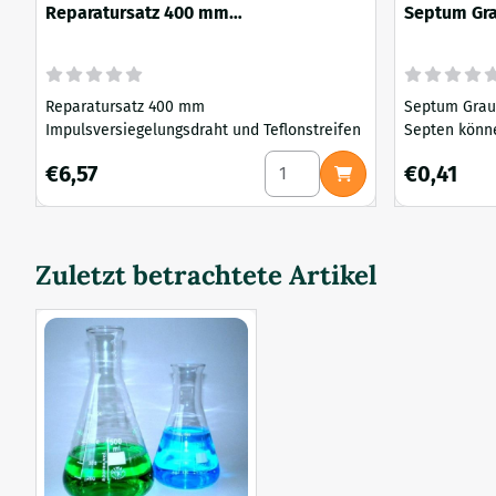
Reparatursatz 400 mm
Septum Gra
Impulsversiegelungsdraht und
Teflonstreifen
Reparatursatz 400 mm
Septum Grau B
Impulsversiegelungsdraht und Teflonstreifen
Septen könn
einem Filter,
Anzahl wählen für Reparatur
Preis: 6,57
Preis: 0,41
€6,57
€0,41
Laborflasche
Flüssigkultur
dient dem G
Injektion vo
Zuletzt betrachtete Artikel
Kultur mit ei