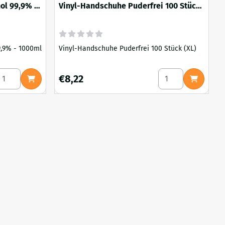
ol 99,9% -
Vinyl-Handschuhe Puderfrei 100 Stück
(XL)
9,9% - 1000ml
Vinyl-Handschuhe Puderfrei 100 Stück (XL)
N
F
A
nzahl wählen für Isopropyl Isopropanol Alkohol 99,9% - 1000m
Anzahl wählen für
Preis: 8,22
P
€8,22
-
N
G
S