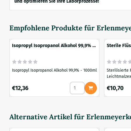
und optimieren Sie Ihre Laborprozesse!
Empfohlene Produkte für
Erlenmeye
Isopropyl Isopropanol Alkohol 99,9% -
Sterile Flü
1000ml
Injektions
Isopropyl Isopropanol Alkohol 99,9% - 1000ml
Sterilisierte
Leichtmalzex
Injektionsöf
Anzahl wählen für Isopropyl 
Preis: 12,36
Preis: 10,70
€12,36
€10,70
Ideal für di
Transport Ih
Flasche mit 
Injektionsöf
Injektionsöf
Alternative Artikel für
Erlenmeyerko
Gebrauch ein
Injekti...