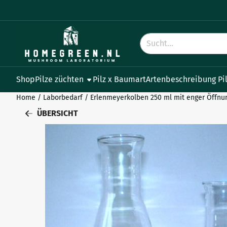
Cookie-Einstellungen verfügbar. Einstellungen wählen oder al
Suche
Shop
Pilze züchten
Pilz x Baumart
Artenbeschreibung Pi
Home
/
Laborbedarf
/
Erlenmeyerkolben 250 ml mit enger Öffnu
ÜBERSICHT