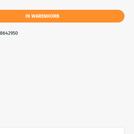
IN WARENKORB
78642950