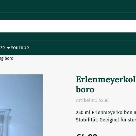
le Cookies zulassen.
lze
YouTube
ng boro
Erlenmeyerkol
boro
Artikelnr.:
A230
250 ml Erlenmeyerkolben mi
Stabilität. Geeignet für s