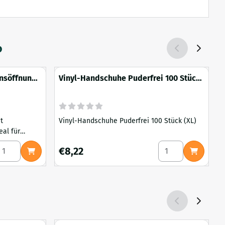
o
onsöffnung
Vinyl-Handschuhe Puderfrei 100 Stück
(XL)
(
t
Vinyl-Handschuhe Puderfrei 100 Stück (XL)
V
borbedarf.
mit Injektionsanschluss 75-175-350 ml
nzahl wählen für Weithalsdeckel mit Injektionsöffnung Spritze
Anzahl wählen für
Preis: 8,22
P
€8,22
 Die
 zwei
legt: