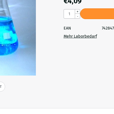
€
4,09
Anzahl
+
-
EAN
74284
Mehr Laborbedarf
IT