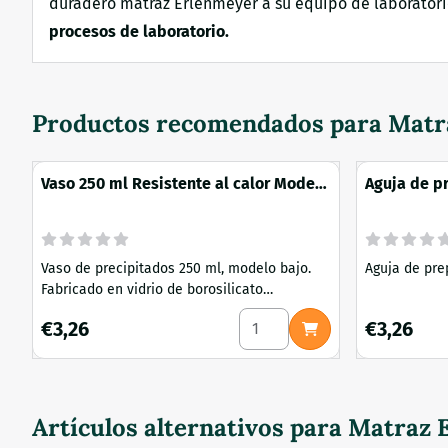
duradero matraz Erlenmeyer a su equipo de laboratorio
procesos de laboratorio.
Productos recomendados para
Matr
Vaso 250 ml Resistente al calor Modelo
Aguja de p
Boro Low
Vaso de precipitados 250 ml, modelo bajo.
Aguja de pr
Fabricado en vidrio de borosilicato
resistente al calor 3.3. Provisto de escala
Seleccionar cantidad para V
Precio: 3,26
Precio: 3,26
€3,26
€3,26
graduada y pico vertedor. Adecuado para
calentar y mezclar en entornos de
laboratorio.
Artículos alternativos para
Matraz E