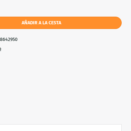
AÑADIR A LA CESTA
78642950
o