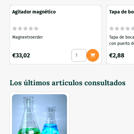
Agitador magnético
Tapa de bo
inyección y
inoxidable
Magneetroerder
Tapa de boca
con puerto de
Ideal para cu
Seleccionar cantidad para A
Precio: 33,02
Precio: 2,88
€33,02
€2,88
en laboratorio. Au
para Mason Ja
tapas de nue
perfectament
Los últimos artículos consultados
Jars america
como a los p