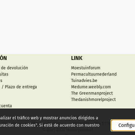
IÓN
LINK
 de devolución
Moestuinforum
sitas
Permacultuurnederland
es
Tuinadvies.be
 / Plazo de entrega
Medume.weebly.com
The Greenmanproject
Thedanishmorelproject
cuenta
alizar el tráfico web y mostrar anuncios dirigidos a
Registro en su Cámara de Comercio: 53734041 - IVA: NL001630255B95
Configu
guración de cookies". Si está de acuerdo con nuestro
© 2011-2025 Homegreen.nl