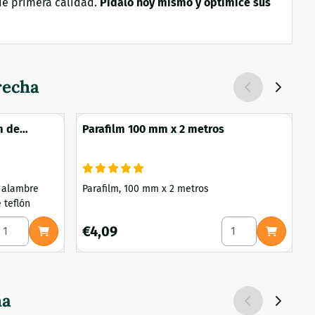
 de primera calidad.
Pídalo hoy mismo y optimice sus
recha
m de
Parafilm 100 mm x 2 metros
os y banda
 alambre
Parafilm, 100 mm x 2 metros
G
 teflón
ción 140 mm
eleccionar cantidad para Kit de reparación de 300 mm de ala
Seleccionar canti
Precio: 4,09
P
€4,09
ha