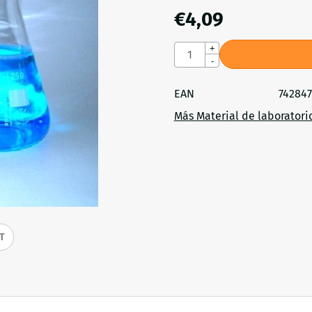
€
4,09
Cantidad
+
-
EAN
74284
Más Material de laboratori
IT