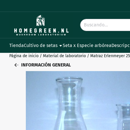
Preferencias de cookies disponibles. Elija la configuración o 
Buscar
Tienda
Cultivo de setas
Seta x Especie arbórea
Descripc
Página de inicio
/
Material de laboratorio
/
Matraz Erlenmeyer 25
INFORMACIÓN GENERAL