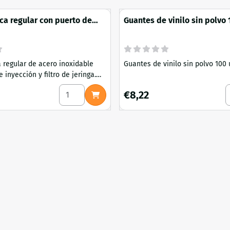
ca regular con puerto de
Guantes de vinilo sin polvo 
 filtro de jeringa de acero
unidades (M)
 regular de acero inoxidable
Guantes de vinilo sin polvo 100
 inyección y filtro de jeringa.
ltivos estériles, micología y uso
gitador magnético
Seleccionar cantidad para Tapa de boca regula
S
Precio: 8,22
€8,22
toclavable. Gama de tapas
rs y Weckpots europeos Las
stra tienda se adaptan
e tanto a los conocidos Mason
nos (boca normal y boca ancha)
opu...