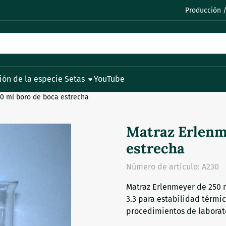
permita todas las cookies.
Producción /
ión de la especie Setas
YouTube
0 ml boro de boca estrecha
Matraz Erlenm
estrecha
Número de artículo:
A230
Matraz Erlenmeyer de 250 m
3.3 para estabilidad térmi
procedimientos de laborato