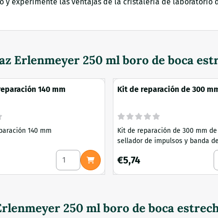
 y experimente las ventajas de la cristalería de laboratorio
az Erlenmeyer 250 ml boro de boca est
reparación 140 mm
Kit de reparación de 300 m
alambre sellador de impuls
de teflón
eparación 140 mm
Kit de reparación de 300 mm de
sellador de impulsos y banda de
aso 250 ml Resistente al calor Modelo Boro Low
Seleccionar cantidad para Aguja de prepara
S
Precio: 5,74
€5,74
rlenmeyer 250 ml boro de boca estrec