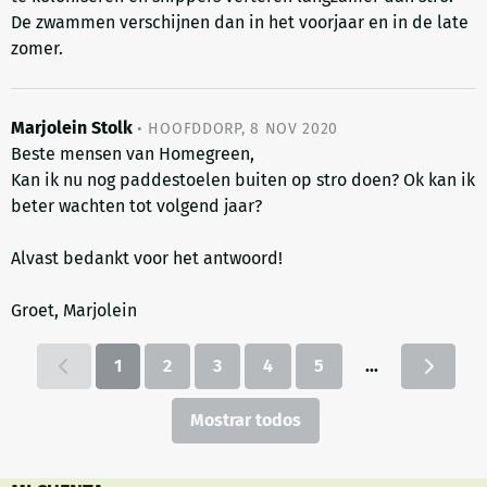
De zwammen verschijnen dan in het voorjaar en in de late
zomer.
Marjolein Stolk
•
HOOFDDORP
,
8 NOV 2020
Beste mensen van Homegreen,
Kan ik nu nog paddestoelen buiten op stro doen? Ok kan ik
beter wachten tot volgend jaar?
Alvast bedankt voor het antwoord!
Groet, Marjolein
1
2
3
4
5
...
Mostrar todos