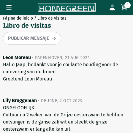
Preferencias de cookies disponibles. Elija la configuración o 
0
Página de inicio
/
Libro de visitas
Libro de visitas
PUBLICAR MENSAJE
Leon Moreau
•
PAPENHOVEN
,
21 AUG 2024
Hallo Jaap, bedankt voor je coulante houding voor de
nalevering van de broed.
Groetend Leon Moreau
Lily Bruggeman
•
DEURNE
,
2 OCT 2023
ONGELOOFLIJK...
Cultuur na 2 weken van de Grijze oesterzwam te hebben
ontvangen is de ganse zak wit en steekt de grijze
oesterzwam er lang alle kan uit.