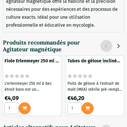
agitateur magnétique offre la fiabilité et la précision
nécessaires pour des expériences et des processus de
culture exacts. Idéal pour une utilisation
professionnelle et éducative en mycologie.
Produits recommandés pour
Agitateur magnétique
Fiole Erlenmeyer 250 ml à
Tubes de gélose inclinée
col étroit boro
10 pièces
L'erlenmeyer 250 ml à bec
Puits de gélose à l'extrait de
étroit boro est un
malt (MEA) stérile pré-rempli
complément essentiel pour
- convient pour l'isolement, le
Prix: 4,09
Prix: 46,20
€4,09
€46,20
tout laboratoire qui accorde
stockage et le transport de
Choisir la quantité pour Fiole Erlenmeyer 250 ml à col étroi
Choisir la quantité pour Tube
de l'importance à la précision
cultures fongiques. Munies
et à la fiabilité. Fabriqué en
d'un bouchon à vis avec
verre borosilicaté 3.3 de
insert en silicone. Prêts à
haute qualité, cet erlenmeyer
l'emploi pour la recherche