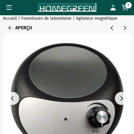
Préférences de cookies disponibles. Choisissez les paramètres
0
Accueil
/
Fournitures de laboratoire
/
Agitateur magnétique
APERÇU