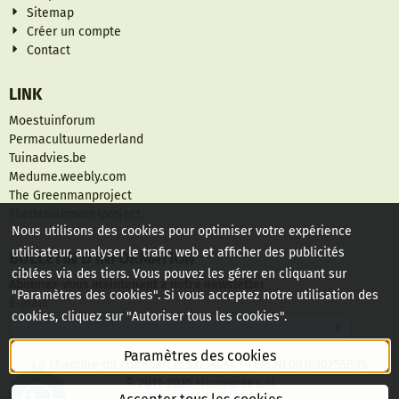
Sitemap
Créer un compte
Contact
LINK
Moestuinforum
Permacultuurnederland
Tuinadvies.be
Medume.weebly.com
The Greenmanproject
Thedanishmorelproject
Nous utilisons des cookies pour optimiser votre expérience
utilisateur, analyser le trafic web et afficher des publicités
BULLETIN D'INFORMATION
ciblées via des tiers. Vous pouvez les gérer en cliquant sur
Abonnez-vous maintenant à notre newsletter
"Paramètres des cookies". Si vous acceptez notre utilisation des
Saisissez votre adresse e-mail pour la newsletter
E-mail:
cookies, cliquez sur "Autoriser tous les cookies".
Paramètres des cookies
La chambre du commerce: 53734041 - TVA: NL001630255B95
© 2011-2025 Homegreen.nl