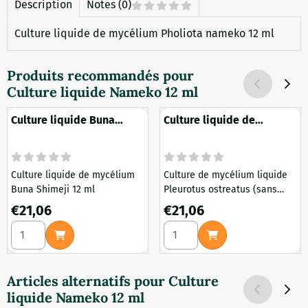
Description
Notes (0)
Culture liquide de mycélium Pholiota nameko 12 ml
Produits recommandés pour
Culture liquide Nameko 12 ml
Culture liquide Buna
Culture liquide de
Shimeji 12 ml
pleurotes grises sans
spores 12 ml
Culture liquide de mycélium
Culture de mycélium liquide
Buna Shimeji 12 ml
Pleurotus ostreatus (sans
spores) 12 ml
Prix: 21,06
Prix: 21,06
€21,06
€21,06
Choisir la quantité pour Culture liquide Buna Shimeji 12 ml
Choisir la quantité pour Cult
Articles alternatifs pour
Culture
liquide Nameko 12 ml