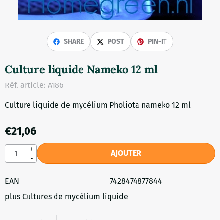
SHARE
POST
PIN-IT
Culture liquide Nameko 12 ml
Réf. article:
A186
Culture liquide de mycélium Pholiota nameko 12 ml
€
21,06
Quantité
+
AJOUTER
-
EAN
7428474877844
plus Cultures de mycélium liquide