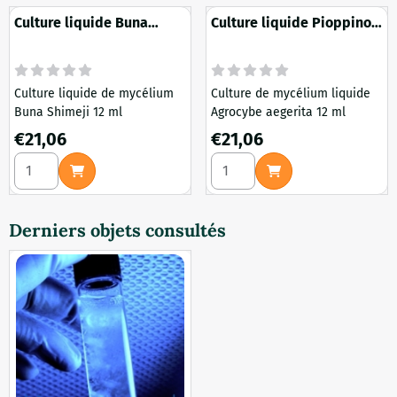
Culture liquide Buna
Culture liquide Pioppino
Shimeji 12 ml
12 ml
Culture liquide de mycélium
Culture de mycélium liquide
Buna Shimeji 12 ml
Agrocybe aegerita 12 ml
Prix: 21,06
Prix: 21,06
€21,06
€21,06
Choisir la quantité pour Culture liquide Buna Shimeji 12 ml
Choisir la quantité pour Cult
Derniers objets consultés