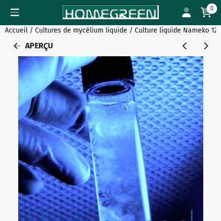
Préférences de cookies disponibles. Choisissez les paramètres
0
Accueil
/
Cultures de mycélium liquide
/
Culture liquide Nameko 12 
APERÇU