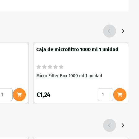
Caja de microfiltro 1000 ml 1 unidad
Micro Filter Box 1000 ml 1 unidad
C
e haya 5 litros
eleccionar cantidad para Centeno 1 litro
Seleccionar cantid
Precio: 1,24
P
€1,24