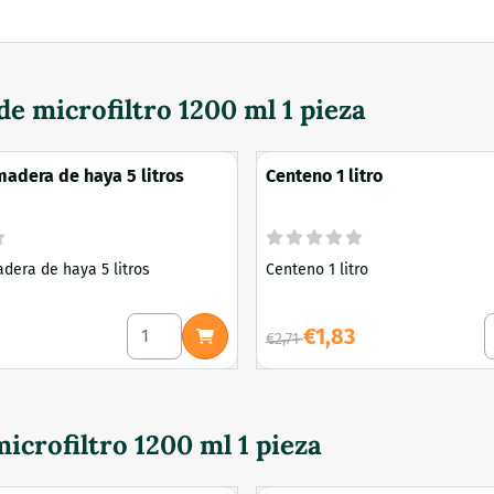
de microfiltro 1200 ml 1 pieza
madera de haya 5 litros
Centeno 1 litro
dera de haya 5 litros
Centeno 1 litro
tera térmica Ajustable 7 W 15 x 28 cm
Seleccionar cantidad para Harina de madera d
S
Por 2,71 para 1,83
€1,83
€2,71
microfiltro 1200 ml 1 pieza