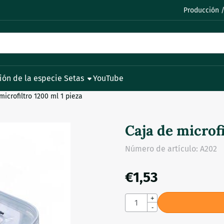
permita todas las cookies.
Producción /
ión de la especie Setas
YouTube
microfiltro 1200 ml 1 pieza
Caja de microfi
Número de artículo:
A202
€
1,53
Cantidad
+
-