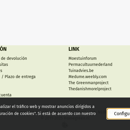
IÓN
LINK
 de devolución
Moestuinforum
sitas
Permacultuurnederland
es
Tuinadvies.be
 / Plazo de entrega
Medume.weebly.com
The Greenmanproject
Thedanishmorelproject
cuenta
alizar el tráfico web y mostrar anuncios dirigidos a
Registro en su Cámara de Comercio: 53734041 - IVA: NL001630255B95
Configu
guración de cookies". Si está de acuerdo con nuestro
© 2011-2025 Homegreen.nl