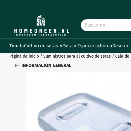
Preferencias de cookies disponibles. Elija la configuración o 
Buscar
Tienda
Cultivo de setas
Seta x Especie arbórea
Descripc
Página de inicio
/
Suministros para el cultivo de setas
/
Caja de 
INFORMACIÓN GENERAL