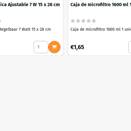
ica Ajustable 7 W 15 x 28 cm
Caja de microfiltro 1600 ml 
egelbaar 7 Watt 15 x 28 cm
Caja de microfiltro 1600 ml 1 un
lsa microfiltro para setas Pequeña 32 x 19 cm
Seleccionar cantidad para Estera térmica Ajus
S
6
Precio: 1,65
€1,65