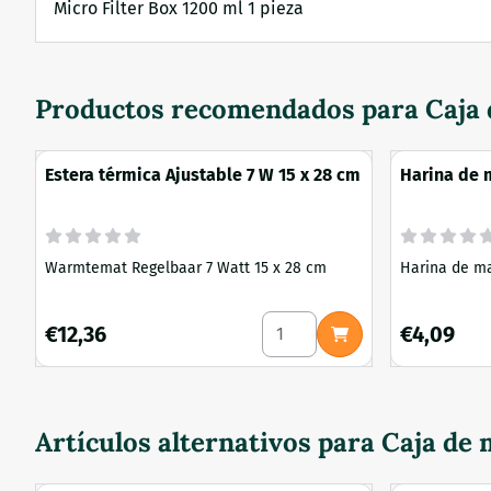
Micro Filter Box 1200 ml 1 pieza
Productos recomendados para
Caja 
Estera térmica Ajustable 7 W 15 x 28 cm
Harina de 
Warmtemat Regelbaar 7 Watt 15 x 28 cm
Harina de ma
Seleccionar cantidad para Es
Precio: 12,36
Precio: 4,09
€12,36
€4,09
Artículos alternativos para
Caja de 