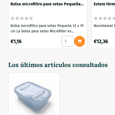
Bolsa microfiltro para setas Pequeña
Estera térm
32 x 19 cm
Bolsa microfiltro para setas Pequeña 32 x 19
Warmtemat R
cm La bolsa para setas Microfilter es
adecuada para esterilizar semillas o
Seleccionar cantidad para Bo
Precio: 1,16
Precio: 12,3
€1,16
€12,36
sustratos de hasta 1,5 litros
aproximadamente. Materiales y construcción
de alta calidad Fabricadas en polipropileno
de 60 µm, lo que les permite soportar altas
Los últimos artículos consultados
temperaturas y presiones. Óptimo
intercambio de gases El microfiltro ...