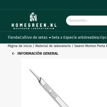
Preferencias de cookies disponibles. Elija la configuración o 
Buscar
Tienda
Cultivo de setas
Seta x Especie arbórea
Descripc
Página de inicio
/
Material de laboratorio
/
Swann Morton Porta b
INFORMACIÓN GENERAL