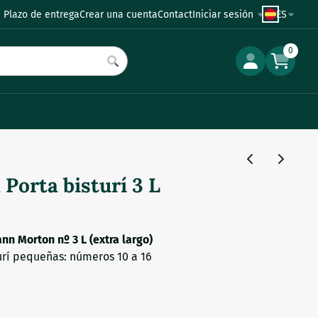
 Plazo de entrega
Crear una cuenta
Contact
Iniciar sesión
ES
0
orta bisturí 3 L
nn Morton nº 3 L (extra largo)
urí pequeñas: números 10 a 16