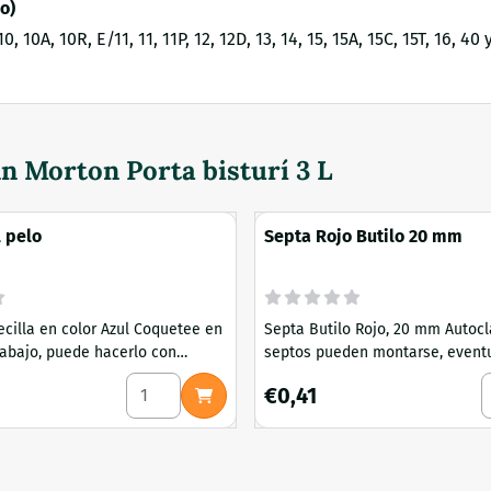
o)
0A, 10R, E/11, 11, 11P, 12, 12D, 13, 14, 15, 15A, 15C, 15T, 16, 40 
n Morton Porta bisturí 3 L
l pelo
Septa Rojo Butilo 20 mm
a en color Azul Coquetee en
Septa Butilo Rojo, 20 mm Autoclav
trabajo, puede hacerlo con
septos pueden montarse, event
illa para el pelo, tanto si
con un filtro, en la tapa de un fr
scarilla bucal de 3 capas con elástico auricular y tira nasal 
Seleccionar cantidad para Red para el pelo
S
Precio: 0,41
€0,41
a cocina como en un laboratorio
de laboratorio para cultivos líqui
e de un entorno de fabricación.
sirve para el intercambio de gas
la para el pelo está diseñada
septos para inyectar esporas o 
ionar comodidad y seguridad,
cultivo con una jeringa.
 la moda y, al mismo tiempo,