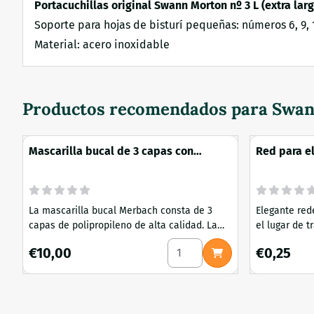
Portacuchillas original Swann Morton nº 3 L (extra larg
Soporte para hojas de bisturí pequeñas: números 6, 9, 10, 1
Material: acero inoxidable
Productos recomendados para
Swan
Mascarilla bucal de 3 capas con
Red para e
elástico auricular y tira nasal 50 piezas
La mascarilla bucal Merbach consta de 3
Elegante redecill
capas de polipropileno de alta calidad. La
el lugar de 
mascarilla no contiene látex ni fibra de
nuestra redec
Seleccionar cantidad para Ma
Precio: 10,00
Precio: 0,25
€10,00
€0,25
vidrio y tiene un alto valor de filtración. La
trabaja en l
tira nasal ajustable garantiza un ajuste
o forma part
perfecto. Disponible con elástico para las
Esta redecil
orejas y cordón. EN14683 : Tipo II ≥98%.
para proporc
Hipoalergénico, sin fibra de vidrio
un aspecto a