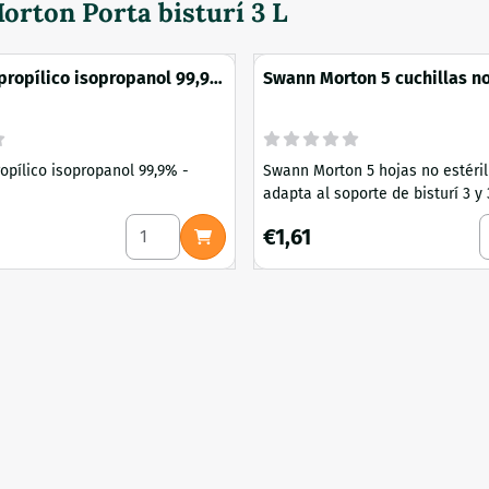
rton Porta bisturí 3 L
ormas...
opropílico isopropanol 99,9%
Swann Morton 5 cuchillas no
no 11
ropílico isopropanol 99,9% -
Swann Morton 5 hojas no estéril
adapta al soporte de bisturí 3 y 
asco de cultivo líquido de sistema cerrado 1000 ml
Seleccionar cantidad para Alcohol isopropíli
S
6
Precio: 1,61
€1,61