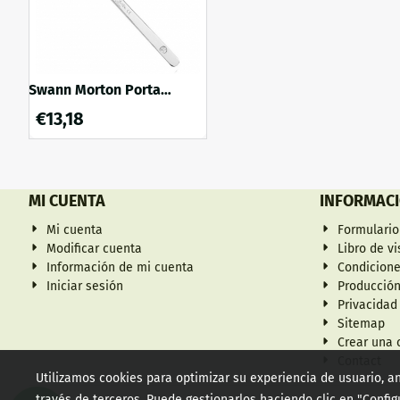
Swann Morton Porta
bisturí 3 L
€
13,18
MI CUENTA
INFORMAC
Mi cuenta
Formulario
Modificar cuenta
Libro de vi
Información de mi cuenta
Condicion
Iniciar sesión
Producción
Privacidad
Sitemap
Crear una 
Contact
Utilizamos cookies para optimizar su experiencia de usuario, an
través de terceros. Puede gestionarlos haciendo clic en "Confi