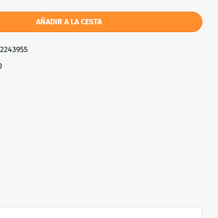
AÑADIR A LA CESTA
72243955
o