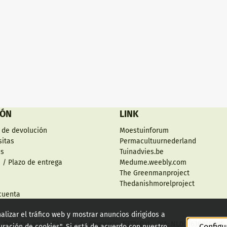
IÓN
LINK
 de devolución
Moestuinforum
sitas
Permacultuurnederland
es
Tuinadvies.be
 / Plazo de entrega
Medume.weebly.com
The Greenmanproject
Thedanishmorelproject
cuenta
alizar el tráfico web y mostrar anuncios dirigidos a
Registro en su Cámara de Comercio: 53734041 - IVA: NL001630255B95
Configu
guración de cookies". Si está de acuerdo con nuestro