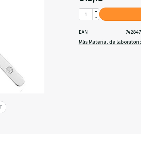
Cantidad
+
-
EAN
74284
Más Material de laboratori
IT