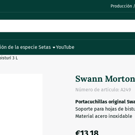
permita todas las cookies.
Producción /
ión de la especie Setas
YouTube
isturí 3 L
Swann Morton P
Número de artículo:
A249
Portacuchillas original Swa
Soporte para hojas de bist
Material acero inoxidable
€
13,18