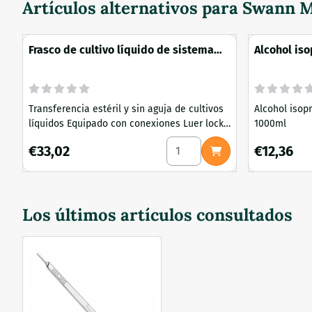
Artículos alternativos para
Swann Mo
cumplir las n
Frasco de cultivo líquido de sistema
Alcohol is
cerrado 1000 ml
- 1000ml
Transferencia estéril y sin aguja de cultivos
Alcohol isop
líquidos Equipado con conexiones Luer lock
1000ml
Totalmente resistentes a los procesos de
Seleccionar cantidad para Fr
Precio: 33,02
Precio: 12,3
€33,02
€12,36
autoclave - 1000 ml - material: vidrio,
polipropileno y nailon - autoclavable - Cierre
rosca GL45 - Conexión Luer lock - Filtro de
jeringa 0,2 μm
Los últimos artículos consultados