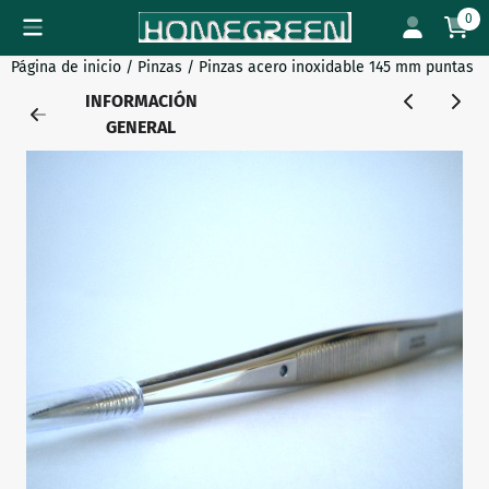
Preferencias de cookies disponibles. Elija la configuración o 
0
Página de inicio
/
Pinzas
/
Pinzas acero inoxidable 145 mm puntas a
INFORMACIÓN
GENERAL