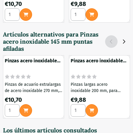
para tubos de cultivo o
tubos de cultivo
Precio: 10,70
Precio: 9,88
€10,70
€9,88
matraces Erlenmeyer
Seleccionar cantidad para Pinzas acero inoxidable 270 mm
Seleccionar cantidad para P
Artículos alternativos para
Pinzas
acero inoxidable 145 mm puntas
afiladas
Pinzas acero inoxidable
Pinzas acero inoxidable
270 mm
200 mm
Pinzas de acuario extralargas
Pinzas largas acero
de acero inoxidable 270 mm,
inoxidable 200 mm, para
para tubos de cultivo o
tubos de cultivo
Precio: 10,70
Precio: 9,88
€10,70
€9,88
matraces Erlenmeyer
Seleccionar cantidad para Pinzas acero inoxidable 270 mm
Seleccionar cantidad para P
Los últimos artículos consultados