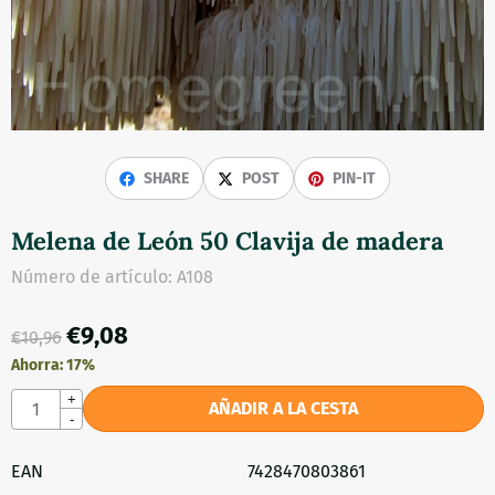
SHARE
POST
PIN-IT
Melena de León 50 Clavija de madera
Número de artículo:
A108
€
9,08
€
10,96
Ahorra:
17
%
Cantidad
+
AÑADIR A LA CESTA
-
EAN
7428470803861