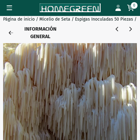
Preferencias de cookies disponibles. Elija la configuración o 
0
Página de inicio
/
Micelio de Seta
/
Espigas Inoculadas 50 Piezas
/
M
INFORMACIÓN
GENERAL