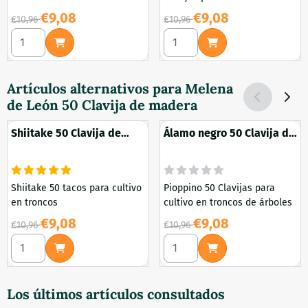
troncos y tocones
Por 10,96 para 9,08
Por 10,96 para 9,08
€9,08
€9,08
€10,96
€10,96
Seleccionar cantidad para Hongo de Azufre 50 Clavija de 
Seleccionar cantidad para S
Artículos alternativos para
Melena
de León 50 Clavija de madera
Shiitake 50 Clavija de
Álamo negro 50 Clavija de
madera
madera
Shiitake 50 tacos para cultivo
Pioppino 50 Clavijas para
en troncos
cultivo en troncos de árboles
Por 10,96 para 9,08
Por 10,96 para 9,08
€9,08
€9,08
€10,96
€10,96
Seleccionar cantidad para Shiitake 50 Clavija de madera
Seleccionar cantidad para Á
Los últimos artículos consultados