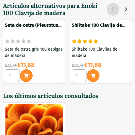
alta calidad está
Artículos alternativos para
Enoki
especialmente diseñada para
100 Clavija de madera
sellar los agujeros en los
troncos después de la
Seta de ostra (Pleurotus
Shiitake 100 Clavija de
inoculación con semilla de
ostreatus) 100 espigas de
madera
champiñón. El uso de esta
madera
cera no sólo ...
Seta de ostra gris 100 espigas
Shiitake 100 Clavijas de
de madera
madera
Por 13,72 para 11,88
Por 13,72 para 11,88
€11,88
€11,88
€13,72
€13,72
Seleccionar cantidad para Seta de ostra (Pleurotus ostreat
Seleccionar cantidad para Sh
Los últimos artículos consultados