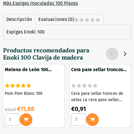
Más Espigas Inoculadas 100 Piezas
Descripción
Evaluaciones (0)
Espigas Enoki 100
Productos recomendados para
Enoki 100 Clavija de madera
Melena de León 100
Cera para sellar troncos
Clavija de madera
de setas
Pom Pom Blanc 100
Cera para sellar troncos de
setas La cera para sellar
troncos de setas es una
Por 13,72 para 11,88
Precio: 0,91
€11,88
€0,91
€13,72
herramienta esencial tanto
Seleccionar cantidad para Melena de León 100 Clavija de 
Seleccionar cantidad para Ce
para los cultivadores de setas
aficionados como para los
profesionales. Esta cera de