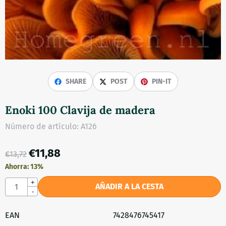
SHARE
POST
PIN-IT
Enoki 100 Clavija de madera
Número de artículo:
A126
€
11,88
€
13,72
Ahorra:
13
%
Cantidad
+
AÑADIR A LA CESTA
-
EAN
7428476745417