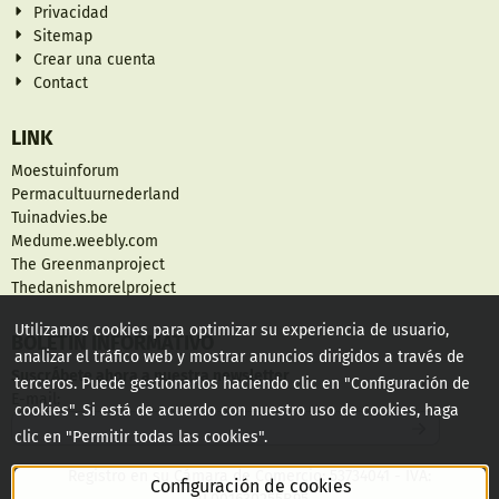
Privacidad
Sitemap
Crear una cuenta
Contact
LINK
Moestuinforum
Permacultuurnederland
Tuinadvies.be
Medume.weebly.com
The Greenmanproject
Thedanishmorelproject
Utilizamos cookies para optimizar su experiencia de usuario,
BOLETÍN INFORMATIVO
analizar el tráfico web y mostrar anuncios dirigidos a través de
SuscrÁ­bete ahora a nuestra newsletter
terceros. Puede gestionarlos haciendo clic en "Configuración de
Introduzca su dirección de correo electrónico para el boletín
E-mail:
cookies". Si está de acuerdo con nuestro uso de cookies, haga
clic en "Permitir todas las cookies".
Registro en su Cámara de Comercio: 53734041 - IVA:
Configuración de cookies