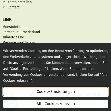
Konto erstellen
Contact
LINK
Moestuinforum
Permacultuurnederland
Tuinadvies.be
Medume.weebly.com
The Greenmanproject
Wir verwenden Cookies, um Ihre Benutzererfahrung zu optimieren,
Thedanishmorelproject
den Webverkehr zu analysieren und zielgerichtete Werbung über
Dritte anzeigen zu können. Sie können diese verwalten, indem Sie
NEWSLETTER
auf "Cookie-Einstellungen" klicken. Wenn Sie mit unserer
Abonnieren sie unseren Newsletter jetzt
Verwendung von Cookies einverstanden sind, klicken Sie auf "Alle
Geben Sie Ihre E-Mail-Adresse für den Newsletter ein
E-mail:
Cookies zulassen".
Cookie-Einstellungen
Handelsregisterauszug: 53734041 - USt.: NL001630255B95
© 2011-2025 Homegreen.nl
Alle Cookies zulassen