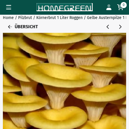
Cookie-Einstellungen verfügbar. Einstellungen wählen oder al
0
Home
/
Pilzbrut
/
Körnerbrut 1 Liter Roggen
/
Gelbe Austernpilze 1 L
ÜBERSICHT