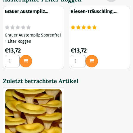
Grauer Austernpilz
Riesen-Träuschling,
spurenfrei 1 Liter Roggen
Weinkappenpilz 1 Liter
Roggen
Grauer Austernpilz Sporenfrei
1 Liter Roggen
Preis: 13,72
Preis: 13,72
€13,72
€13,72
Anzahl wählen für Grauer Austernpilz spurenfrei 1 Liter Rog
Anzahl wählen für Riesen-Trä
Zuletzt betrachtete Artikel