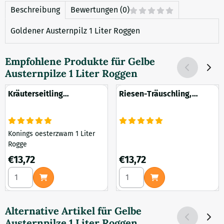
Beschreibung
Bewertungen (0)
Goldener Austernpilz 1 Liter Roggen
Empfohlene Produkte für
Gelbe
Austernpilze 1 Liter Roggen
Kräuterseitling
Riesen-Träuschling,
Königsausternpilz
Weinkappenpilz 1 Liter
Roggen
Konings oesterzwam 1 Liter
Rogge
Preis: 13,72
Preis: 13,72
€13,72
€13,72
Anzahl wählen für Kräuterseitling Königsausternpilz
Anzahl wählen für Riesen-Trä
Alternative Artikel für
Gelbe
Austernpilze 1 Liter Roggen