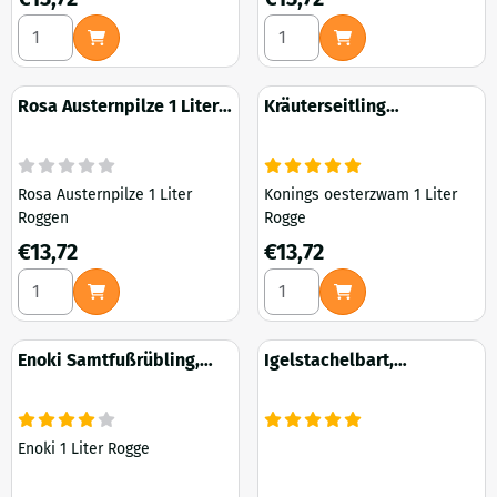
Anzahl wählen für Sommer Austernpilze 1 Liter Roggen
Anzahl wählen für Gelbe Aust
Rosa Austernpilze 1 Liter
Kräuterseitling
Roggen
Königsausternpilz
Rosa Austernpilze 1 Liter
Konings oesterzwam 1 Liter
Roggen
Rogge
Preis: 13,72
Preis: 13,72
€13,72
€13,72
Anzahl wählen für Rosa Austernpilze 1 Liter Roggen
Anzahl wählen für Kräutersei
Enoki Samtfußrübling,
Igelstachelbart,
Winterpilz 1 Liter Roggen
Löwenmähne 1 Liter
Roggen
Enoki 1 Liter Rogge