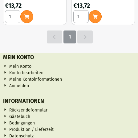
Preis: 13,72
Preis: 13,72
€13,72
€13,72
Anzahl wählen für Schopf-Tintling, Sparriger Schüppling 1 L
Anzahl wählen für Riesenschi
1
MEIN KONTO
Mein Konto
Konto bearbeiten
Meine Kontoinformationen
Anmelden
INFORMATIONEN
Rücksendeformular
Gästebuch
Bedingungen
Produktion / Lieferzeit
Datenschutz