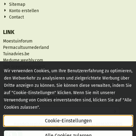
Sitemap
Konto erstellen
Contact
LINK
Moestuinforum
Permacultuurnederland
Tuinadvies.be
Medume.weebly.com
The Greenmanproject
Wir verwenden Cookies, um Ihre Benutzererfahrung zu optimieren,
Thedanishmorelproject
den Webverkehr zu analysieren und zielgerichtete Werbung über
Dritte anzeigen zu können. Sie können diese verwalten, indem Sie
NEWSLETTER
auf "Cookie-Einstellungen" klicken. Wenn Sie mit unserer
Abonnieren sie unseren Newsletter jetzt
Verwendung von Cookies einverstanden sind, klicken Sie auf "Alle
Geben Sie Ihre E-Mail-Adresse für den Newsletter ein
E-mail:
Cookies zulassen".
Cookie-Einstellungen
Handelsregisterauszug: 53734041 - USt.: NL001630255B95
© 2011-2025 Homegreen.nl
Alle Cookies zulassen