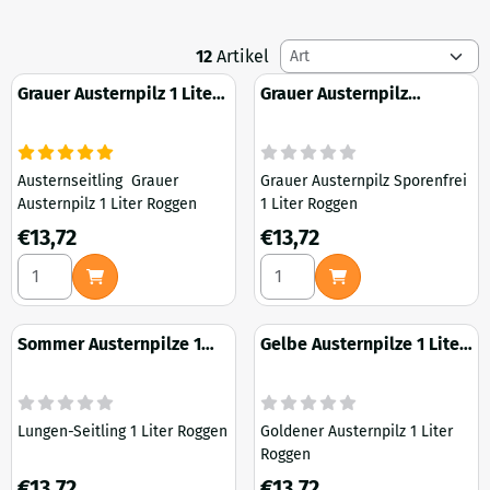
Sortiermethode
12
Artikel
Grauer Austernpilz 1 Liter
Grauer Austernpilz
Roggen
spurenfrei 1 Liter Roggen
Austernseitling Grauer
Grauer Austernpilz Sporenfrei
Austernpilz 1 Liter Roggen
1 Liter Roggen
Preis: 13,72
Preis: 13,72
€13,72
€13,72
Anzahl wählen für Grauer Austernpilz 1 Liter Roggen
Anzahl wählen für Grauer Aust
Sommer Austernpilze 1
Gelbe Austernpilze 1 Liter
Liter Roggen
Roggen
Lungen-Seitling 1 Liter Roggen
Goldener Austernpilz 1 Liter
Roggen
Preis: 13,72
Preis: 13,72
€13,72
€13,72