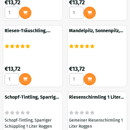
Preis: 13,72
Preis: 13,72
€13,72
€13,72
Anzahl wählen für Enoki Samtfußrübling, Winterpilz 1 Liter
Anzahl wählen für Igelstach
Riesen-Träuschling,
Mandelpilz, Sonnenpilz,
Weinkappenpilz 1 Liter
Agaricus blazei 1 Liter
Roggen
Roggen
Preis: 13,72
Preis: 13,72
€13,72
€13,72
Anzahl wählen für Riesen-Träuschling, Weinkappenpilz 1 Lit
Anzahl wählen für Mandelpilz
Schopf-Tintling, Sparriger
Riesenschirmling 1 Liter
Schüppling 1 Liter Roggen
Roggen
Schopf-Tintling, Sparriger
Gemeiner Riesenschirmling 1
Schüppling 1 Liter Roggen
Liter Roggen