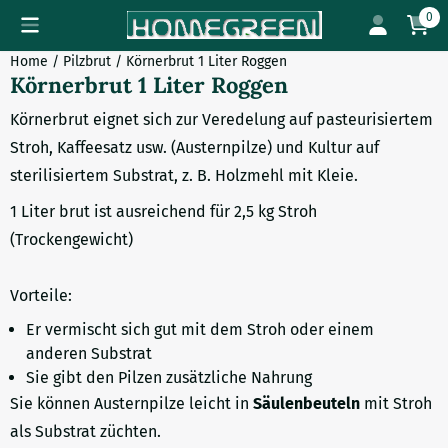
Cookie-Einstellungen verfügbar. Einstellungen wählen oder al
0
Home
/
Pilzbrut
/
Körnerbrut 1 Liter Roggen
Körnerbrut 1 Liter Roggen
Körnerbrut eignet sich zur Veredelung auf pasteurisiertem
Stroh, Kaffeesatz usw. (Austernpilze) und Kultur auf
sterilisiertem Substrat, z. B. Holzmehl mit Kleie.
1 Liter brut ist ausreichend für 2,5 kg Stroh
(Trockengewicht)
Vorteile:
Er vermischt sich gut mit dem Stroh oder einem
anderen Substrat
Sie gibt den Pilzen zusätzliche Nahrung
Sie können Austernpilze leicht in
Säulenbeuteln
mit Stroh
als Substrat züchten.