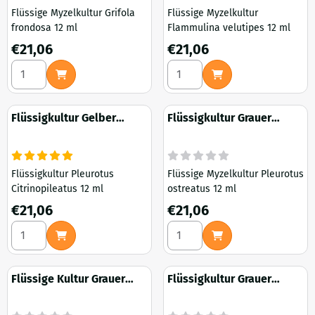
Flüssige Myzelkultur Grifola
Flüssige Myzelkultur
frondosa 12 ml
Flammulina velutipes 12 ml
Preis: 21,06
Preis: 21,06
€21,06
€21,06
Anzahl wählen für Flüssigkultur Eichenhase 12 ml
Anzahl wählen für Flüssigkult
Flüssigkultur Gelber
Flüssigkultur Grauer
Austernpilz 12 ml
Austernpilz 12 ml
Flüssigkultur Pleurotus
Flüssige Myzelkultur Pleurotus
Citrinopileatus 12 ml
ostreatus 12 ml
Preis: 21,06
Preis: 21,06
€21,06
€21,06
Anzahl wählen für Flüssigkultur Gelber Austernpilz 12 ml
Anzahl wählen für Flüssigkult
Flüssige Kultur Grauer
Flüssigkultur Grauer
Austernpilz ohne Sporen
Austernpilz Wildstamm 12
12 ml
ml