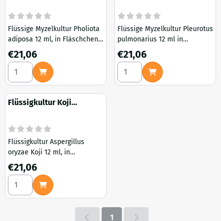
Flüssige Myzelkultur Pholiota
Flüssige Myzelkultur Pleurotus
adiposa 12 ml, in Fläschchen
pulmonarius 12 ml in
mit Injektionsstopfen
Fläschchen mit
Preis: 21,06
Preis: 21,06
€21,06
€21,06
Injektionsöffnung
Anzahl wählen für Flüssigkultur Pholiota adiposa 12 ml
Anzahl wählen für Liquid Cul
Flüssigkultur Koji
Aspergillus oryzae 12 ml
Flüssigkultur Aspergillus
oryzae Koji 12 ml, in
Fläschchen mit
Preis: 21,06
€21,06
Injektionsöffnung Koji wird
Anzahl wählen für Flüssigkultur Koji Aspergillus oryzae 12 ml
u.a. für die Herstellung von
Miso, Sake, Sojasauce und
Reisessig verwendet
1