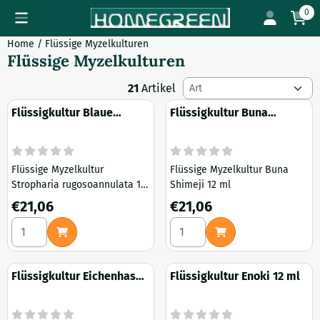
Cookie-Einstellungen verfügbar. Einstellungen wählen oder al
0
Home
/
Flüssige Myzelkulturen
Flüssige Myzelkulturen
Sortiermethode
21
Artikel
Flüssigkultur Blaue
Flüssigkultur Buna
Stropharia
Shimeji 12 ml
rugosoannulata 12 ml
Flüssige Myzelkultur
Flüssige Myzelkultur Buna
Stropharia rugosoannulata 12
Shimeji 12 ml
ml
Preis: 21,06
Preis: 21,06
€21,06
€21,06
Anzahl wählen für Flüssigkultur Blaue Stropharia rugosoann
Anzahl wählen für Flüssigkul
Flüssigkultur Eichenhase
Flüssigkultur Enoki 12 ml
12 ml