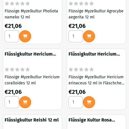
Flüssige Myzelkultur Pholiota
Flüssige Myzelkultur Agrocybe
nameko 12 ml
aegerita 12 ml
Preis: 21,06
Preis: 21,06
€21,06
€21,06
Anzahl wählen für Flüssigkultur Nameko 12 ml
Anzahl wählen für Flüssigkul
Flüssigkultur Hericium
Flüssigkultur Hericium
coralloides 12 ml
erinaceus 12 ml
Flüssige Myzelkultur Hericium
Flüssige Myzelkultur Hericium
coralloides 12 ml
erinaceus 12 ml in Fläschchen
mit Injektionsöffnung
Preis: 21,06
Preis: 21,06
€21,06
€21,06
Anzahl wählen für Flüssigkultur Hericium coralloides 12 ml
Anzahl wählen für Flüssigkul
Flüssigkultur Reishi 12 ml
Flüssige Kultur Rosa
Austernpilz 12 ml