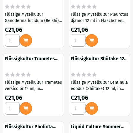
Flüssige Myzelkultur
Flüssige Myzelkultur Pleurotus
Ganoderma lucidum (Reishi)
djamor 12 ml in Fläschchen
12 ml, in Fläschchen mit
mit Injektionsöffnung
Preis: 21,06
Preis: 21,06
€21,06
€21,06
Gummi injektionsöffnung
Anzahl wählen für Flüssigkultur Reishi 12 ml
Anzahl wählen für Flüssige Ku
Flüssigkultur Trametes
Flüssigkultur Shiitake 12
versicolor 12 ml
ml
Flüssige Myzelkultur Trametes
Flüssige Myzelkultur Lentinula
versicolor 12 ml, in
edodus (Shiitake) 12 ml, in
Fläschchen mit
Fläschchen mit
Preis: 21,06
Preis: 21,06
€21,06
€21,06
Injektionsöffnung
Injektionsöffnung
Anzahl wählen für Flüssigkultur Trametes versicolor 12 ml
Anzahl wählen für Flüssigkult
Flüssigkultur Pholiota
Liquid Culture Sommer
adiposa 12 ml
Austernpilz 12 ml