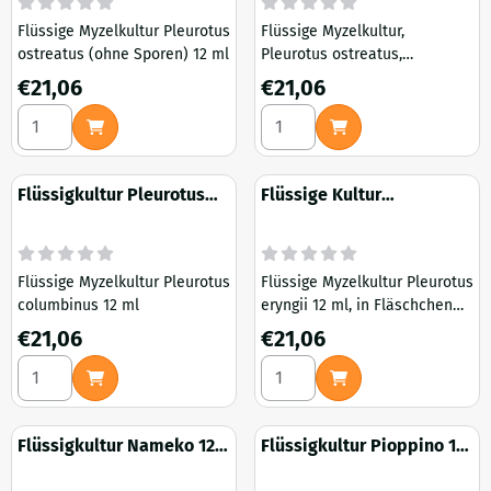
Flüssige Myzelkultur Pleurotus
Flüssige Myzelkultur,
ostreatus (ohne Sporen) 12 ml
Pleurotus ostreatus,
Wildstamm aus den
Preis: 21,06
Preis: 21,06
€21,06
€21,06
Niederlanden, sehr gut
Anzahl wählen für Flüssige Kultur Grauer Austernpilz ohne 
Anzahl wählen für Flüssigkul
geeignet für Stammkulturen.
Flüssigkultur Pleurotus
Flüssige Kultur
Columbinus 12 ml
Königlicher Austernpilz 12
ml
Flüssige Myzelkultur Pleurotus
Flüssige Myzelkultur Pleurotus
columbinus 12 ml
eryngii 12 ml, in Fläschchen
mit Injektionsöffnung
Preis: 21,06
Preis: 21,06
€21,06
€21,06
Anzahl wählen für Flüssigkultur Pleurotus Columbinus 12 ml
Anzahl wählen für Flüssige Ku
Flüssigkultur Nameko 12
Flüssigkultur Pioppino 12
ml
ml