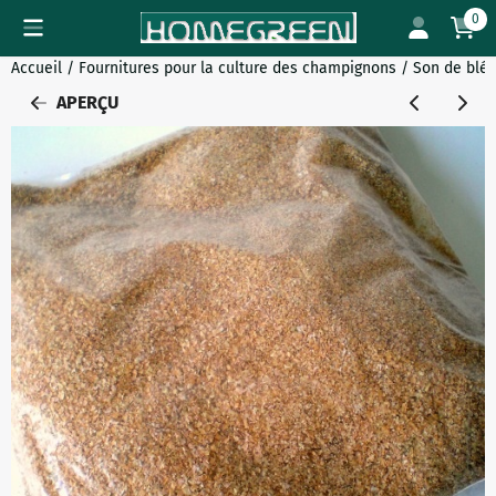
Préférences de cookies disponibles. Choisissez les paramètres
0
Accueil
/
Fournitures pour la culture des champignons
/
Son de blé 2
APERÇU