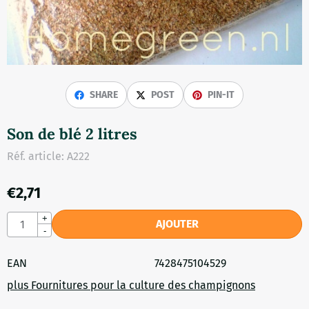
SHARE
POST
PIN-IT
Son de blé 2 litres
Réf. article:
A222
€
2,71
Quantité
+
AJOUTER
-
EAN
7428475104529
plus Fournitures pour la culture des champignons