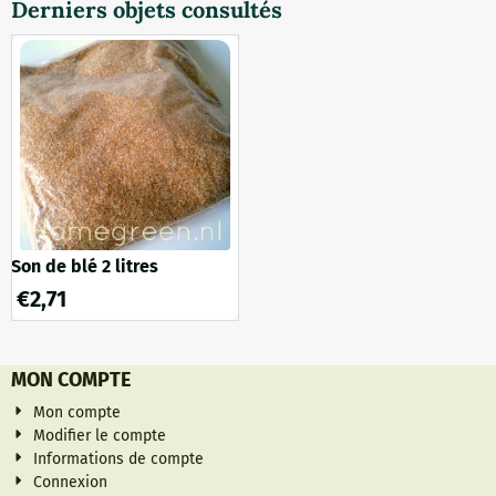
de haute qualité est
Derniers objets consultés
spécialement conçue pour
sceller les trous dans les
bûches après l'inoculation du
blanc de champignon.
L'utilisation de cette cire
permet non seul...
Son de blé 2 litres
€
2,71
MON COMPTE
Mon compte
Modifier le compte
Informations de compte
Connexion