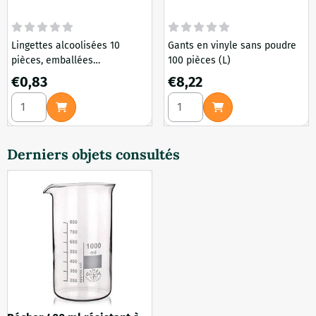
pièces
poudre 100 pièces (S)
Lingettes alcoolisées 10
Gants en vinyle sans poudre
pièces, emballées
100 pièces (L)
individuellement
Prix: 0,83
Prix: 8,22
€0,83
€8,22
Choisir la quantité pour Lingettes alcoolisées 10 pièces
Choisir la quantité pour Gant
Derniers objets consultés