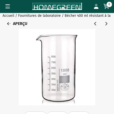
Préférences de cookies disponibles. Choisissez les paramètres
0
Accueil
/
Fournitures de laboratoire
/
Bécher 400 ml résistant à la 
APERÇU