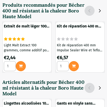
Produits recommandés pour
Bécher
400 ml résistant à la chaleur Boro
Haute Model
Extrait de malt léger 100
Kit de réparation 400 mm
grammes
Impulse Sealer Wire et
Teflon Strip
Light Malt Extract 100
Kit de réparation 400 mm
grammes, comme additif pour
Impulse Sealer Wire et Teflon
vos milieux nutritifs liquides
Strip
Prix: 2,44
Prix: 6,57
€2,44
€6,57
et agar.
Choisir la quantité pour Extrait de malt léger 100 grammes
Choisir la quantité pour Kit
Articles alternatifs pour
Bécher 400
ml résistant à la chaleur Boro Haute
Model
Lingettes alcoolisées 10
Gants en vinyle sans