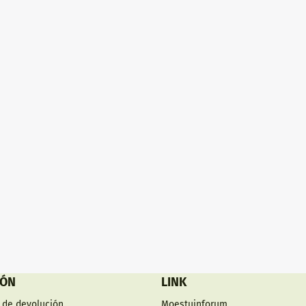
Conexión Luer lock - Filtro de
tapón de rosca y puerto de inye
μm
reutilizable, el puerto de inyec
sustituirse fácilmente por uno 
puer...
IÓN
LINK
 de devolución
Moestuinforum