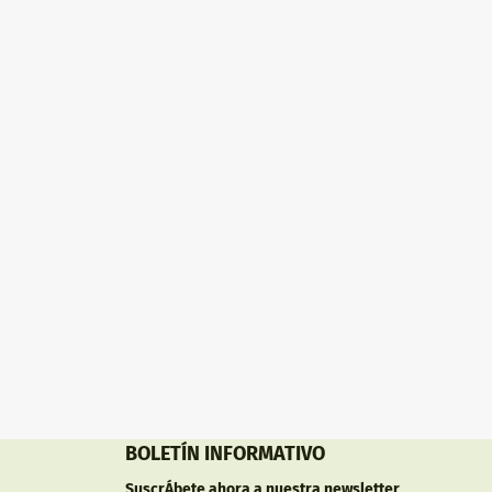
cción es
laboratorio.
ción puede
de nuestros
BOLETÍN INFORMATIVO
SuscrÁ­bete ahora a nuestra newsletter