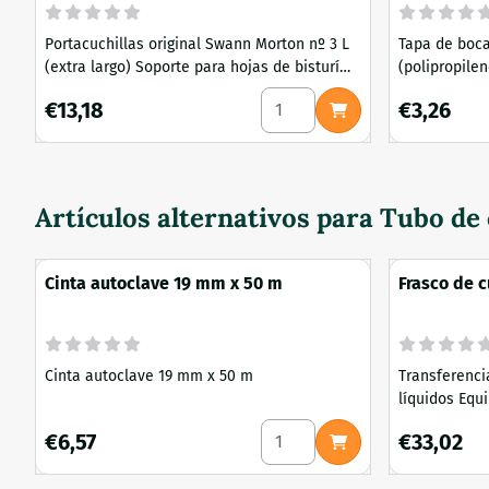
Portacuchillas original Swann Morton nº 3 L
Tapa de boca
(extra largo) Soporte para hojas de bisturí
(polipropileno ) con puerto de inyecc
pequeñas: números 6, 9, 10, 10A, 10R, E/11, 11,
filtro de jeri
Seleccionar cantidad para Sw
Precio: 13,18
Precio: 3,26
€13,18
€3,26
11P, 12, 12D, 13, 14, 15, 15A, 15C, 15T, 16, 40 y SG3
micología y 
Material: acero inoxidable
Gama de tap
europeos Las tapas de nuestra tienda se
adaptan perf
conocidos M
Artículos alternativos para
Tubo de 
normal y boca
Cinta autoclave 19 mm x 50 m
Frasco de c
cerrado 10
Cinta autoclave 19 mm x 50 m
Transferencia
líquidos Equ
Totalmente r
Seleccionar cantidad para C
Precio: 6,57
Precio: 33,0
€6,57
€33,02
autoclave - 1000 ml - material: vidrio,
polipropileno