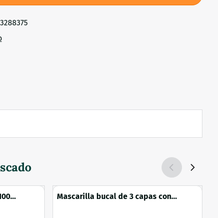
73288375
o
oscado
100
Mascarilla bucal de 3 capas con
elástico para las orejas y tira para la
nariz 10 piezas