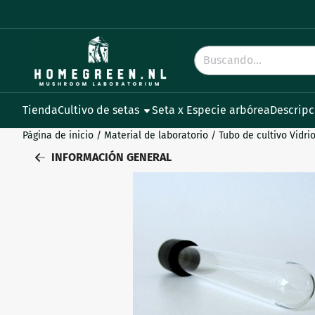
Preferencias de cookies disponibles. Elija la configuración o 
Buscar
Tienda
Cultivo de setas
Seta x Especie arbórea
Descripc
Página de inicio
/
Material de laboratorio
/
Tubo de cultivo Vidr
INFORMACIÓN GENERAL