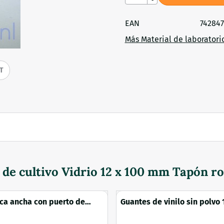
EAN
74284
Más Material de laboratori
IT
de cultivo Vidrio 12 x 100 mm Tapón r
ca ancha con puerto de
Guantes de vinilo sin polvo 
iltro de jeringa pp
unidades (S)