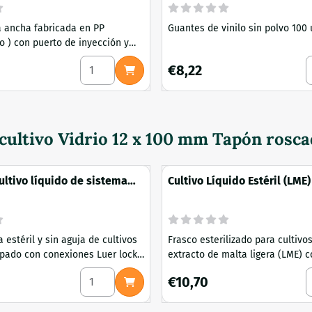
 ancha fabricada en PP
Guantes de vinilo sin polvo 100 
ión y
nga. Ideal para cultivos estériles,
ann Morton Porta bisturí 3 L
Seleccionar cantidad para Tapa de boca ancha
S
Precio: 8,22
€8,22
uso en laboratorio. Autoclavable.
as para Mason Jars y Weckpots
ectamente tanto a los
ason Jars americanos (boca
cultivo Vidrio 12 x 100 mm Tapón rosc
 ancha) c...
ultivo líquido de sistema
Cultivo Líquido Estéril (LME
00 ml
de inyección 75-175-350 ml
 estéril y sin aguja de cultivos
Frasco esterilizado para cultivo
ipado con conexiones Luer lock
extracto de malta ligera (LME) co
esistentes a los procesos de
inyección en el tapón de rosca. 
inta autoclave 19 mm x 50 m
Seleccionar cantidad para Frasco de cultivo 
S
2
Precio: 10,70
€10,70
propagar y transportar con segu
 y nailon - autoclavable - Cierre
cultivos de micelio. El frasco c