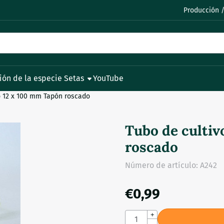
permita todas las cookies.
Producción /
ión de la especie Setas
YouTube
io 12 x 100 mm Tapón roscado
Tubo de cultiv
roscado
Número de artículo:
A242
€
0,99
Cantidad
+
-