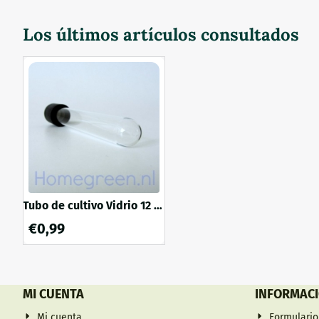
rosca GL45 - 
jeringa 0,2 
Los últimos artículos consultados
Tubo de cultivo Vidrio 12 x
100 mm Tapón roscado
€
0,99
MI CUENTA
INFORMAC
Mi cuenta
Formulario