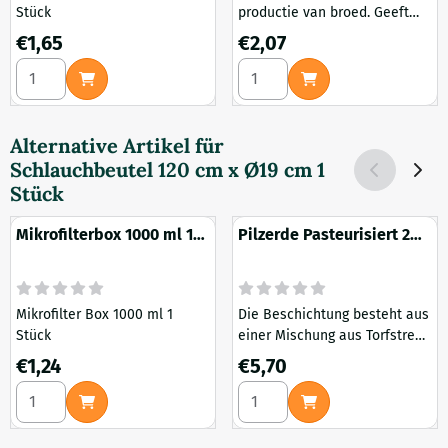
Stück
productie van broed. Geeft
extra mineralen aan de
Preis: 1,65
Preis: 2,07
€1,65
€2,07
deklaag. Betere pH waarden
Anzahl wählen für Mikrofilter Box 1600 ml 1 Stück
Anzahl wählen für Gips 1 Lite
voor broed en deklaag.
Alternative Artikel für
Schlauchbeutel 120 cm x Ø19 cm 1
Stück
Mikrofilterbox 1000 ml 1
Pilzerde Pasteurisiert 2
Stück
Liter
Mikrofilter Box 1000 ml 1
Die Beschichtung besteht aus
Stück
einer Mischung aus Torfstreu,
Gips und Kalk. Dieser Überzug
Preis: 1,24
Preis: 5,70
€1,24
€5,70
ist pasteurisiert, wodurch
Anzahl wählen für Mikrofilterbox 1000 ml 1 Stück
Anzahl wählen für Pilzerde Pa
schädliche Organismen
eliminiert werden, aber
wichtige Bakterien erhalten