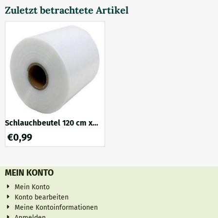
bleiben. Zu den Pilzen, die
Zuletzt betrachtete Artikel
einen Überzug benötigen,
gehören. Pilzarten (Agaricus)
Stropharia rugosoannulata
Diese Arten benötigen
bestimmte Bakterien, die ...
Schlauchbeutel 120 cm x
Ø19 cm 1 Stück
€
0,99
MEIN KONTO
Mein Konto
Konto bearbeiten
Meine Kontoinformationen
Anmelden