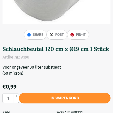
SHARE
POST
PIN-IT
Schlauchbeutel 120 cm x Ø19 cm 1 Stück
Artikelnr.:
A196
Voor ongeveer 30 liter substraat
(50 micron)
€
0,99
Anzahl
+
IN WARENKORB
-
EAN
7428474988311