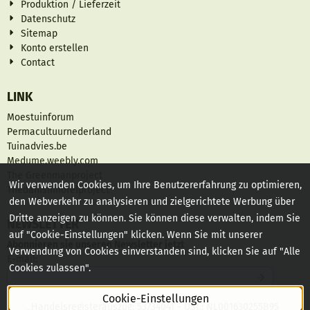
Produktion / Lieferzeit
Datenschutz
Sitemap
Konto erstellen
Contact
LINK
Moestuinforum
Permacultuurnederland
Tuinadvies.be
Medume.weebly.com
The Greenmanproject
Wir verwenden Cookies, um Ihre Benutzererfahrung zu optimieren,
Thedanishmorelproject
den Webverkehr zu analysieren und zielgerichtete Werbung über
Dritte anzeigen zu können. Sie können diese verwalten, indem Sie
NEWSLETTER
auf "Cookie-Einstellungen" klicken. Wenn Sie mit unserer
Abonnieren sie unseren Newsletter jetzt
Verwendung von Cookies einverstanden sind, klicken Sie auf "Alle
Geben Sie Ihre E-Mail-Adresse für den Newsletter ein
E-mail:
Cookies zulassen".
Cookie-Einstellungen
Handelsregisterauszug: 53734041 - USt.: NL001630255B95