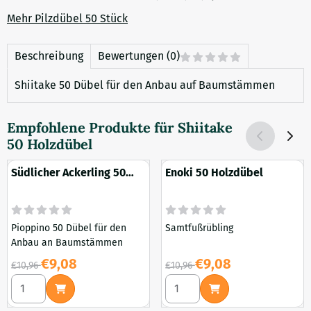
Mehr Pilzdübel 50 Stück
Beschreibung
Bewertungen (0)
Shiitake 50 Dübel für den Anbau auf Baumstämmen
Empfohlene Produkte für
Shiitake
50 Holzdübel
Südlicher Ackerling 50
Enoki 50 Holzdübel
Holzdübel
Pioppino 50 Dübel für den
Samtfußrübling
Anbau an Baumstämmen
Von 10,96 für 9,08
Von 10,96 für 9,08
€9,08
€9,08
€10,96
€10,96
Anzahl wählen für Südlicher Ackerling 50 Holzdübel
Anzahl wählen für Enoki 50 