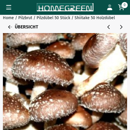
Cookie-Einstellungen verfügbar. Einstellungen wählen oder al
0
Home
/
Pilzbrut
/
Pilzdübel 50 Stück
/
Shiitake 50 Holzdübel
ÜBERSICHT