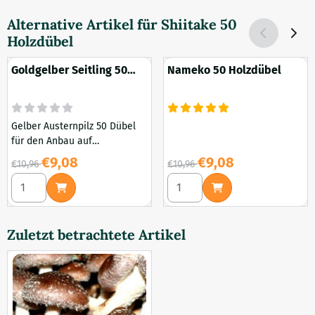
Alternative Artikel für
Shiitake 50
Holzdübel
Goldgelber Seitling 50
Nameko 50 Holzdübel
Holzdübel
Gelber Austernpilz 50 Dübel
für den Anbau auf
Baumstämmen und Stümpfen
Von 10,96 für 9,08
Von 10,96 für 9,08
€9,08
€9,08
€10,96
€10,96
Anzahl wählen für Goldgelber Seitling 50 Holzdübel
Anzahl wählen für Nameko 5
Zuletzt betrachtete Artikel