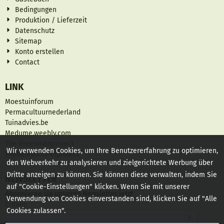
Bedingungen
Produktion / Lieferzeit
Datenschutz
Sitemap
Konto erstellen
Contact
LINK
Moestuinforum
Permacultuurnederland
Tuinadvies.be
Medume.weebly.com
The Greenmanproject
Wir verwenden Cookies, um Ihre Benutzererfahrung zu optimieren,
Thedanishmorelproject
den Webverkehr zu analysieren und zielgerichtete Werbung über
Dritte anzeigen zu können. Sie können diese verwalten, indem Sie
NEWSLETTER
auf "Cookie-Einstellungen" klicken. Wenn Sie mit unserer
Abonnieren sie unseren Newsletter jetzt
Verwendung von Cookies einverstanden sind, klicken Sie auf "Alle
Geben Sie Ihre E-Mail-Adresse für den Newsletter ein
E-mail:
Cookies zulassen".