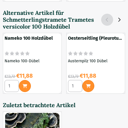
Alternative Artikel für
Schmetterlingstramete Trametes
versicolor 100 Holzdübel
Nameko 100 Holzdübel
Oesterseitling (Pleurotus
ostreatus) 100 Holzdübel
Nameko 100-Dübel
Austernpilz 100 Dübel
Von 13,72 für 11,88
Von 13,72 für 11,88
€11,88
€11,88
€13,72
€13,72
Anzahl wählen für Nameko 100 Holzdübel
Anzahl wählen für Oesterseit
Zuletzt betrachtete Artikel