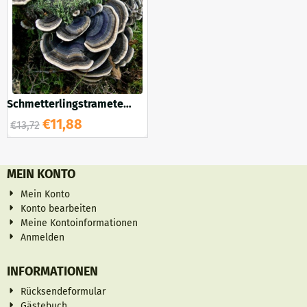
Schmetterlingstramete
Trametes versicolor 100
€
11,88
€
13,72
Holzdübel
MEIN KONTO
Mein Konto
Konto bearbeiten
Meine Kontoinformationen
Anmelden
INFORMATIONEN
Rücksendeformular
Gästebuch