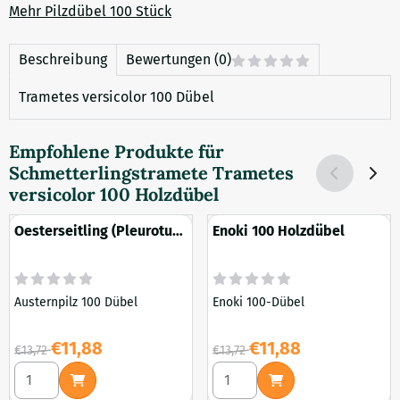
Mehr Pilzdübel 100 Stück
Beschreibung
Bewertungen (0)
Trametes versicolor 100 Dübel
Empfohlene Produkte für
Schmetterlingstramete Trametes
versicolor 100 Holzdübel
Oesterseitling (Pleurotus
Enoki 100 Holzdübel
ostreatus) 100 Holzdübel
Austernpilz 100 Dübel
Enoki 100-Dübel
Von 13,72 für 11,88
Von 13,72 für 11,88
€11,88
€11,88
€13,72
€13,72
Anzahl wählen für Oesterseitling (Pleurotus ostreatus) 100 
Anzahl wählen für Enoki 100