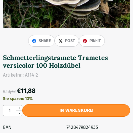
SHARE
POST
PIN-IT
Schmetterlingstramete Trametes
versicolor 100 Holzdübel
Artikelnr.:
A114-2
€
11,88
€
13,72
Sie sparen:
13
%
Anzahl
+
IN WARENKORB
-
EAN
7428479824935