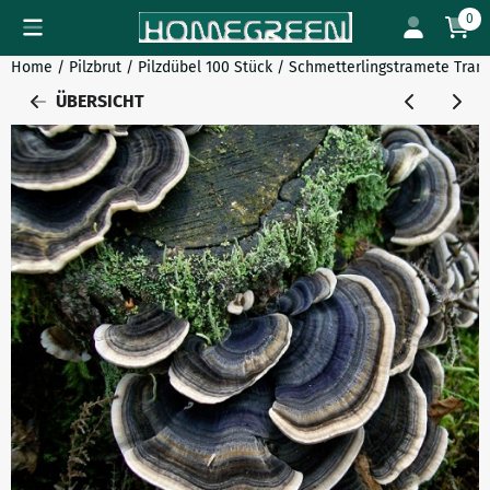
Cookie-Einstellungen verfügbar. Einstellungen wählen oder al
0
Home
/
Pilzbrut
/
Pilzdübel 100 Stück
/
Schmetterlingstramete Trame
ÜBERSICHT