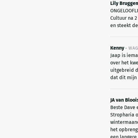
Lily Brugge
ONGELOOFLIJ
Cultuur na 
en steekt de
Kenny
•
WAG
Jaap is iem
over het kwe
uitgebreid d
dat dit mijn
JA van Blooi
Beste Dave e
Stropharia o
wintermaand
het opbrengs
een langere 