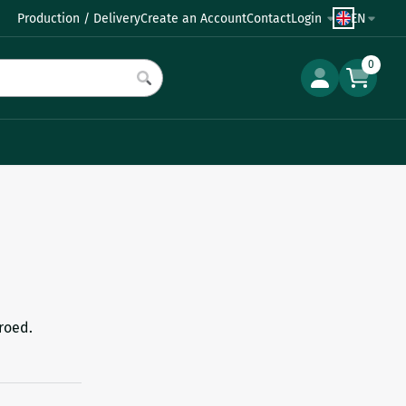
Production / Delivery
Create an Account
Contact
Login
EN
0
roed.