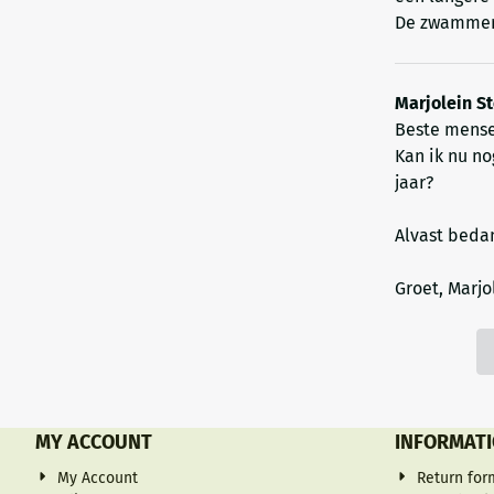
De zwammen 
Marjolein St
Beste mens
Kan ik nu n
jaar?
Alvast beda
Groet, Marjo
MY ACCOUNT
INFORMAT
My Account
Return for