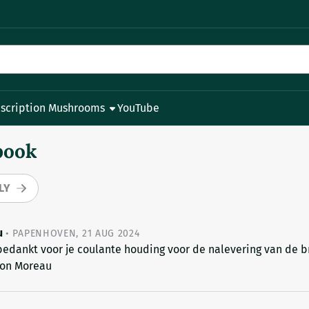
 cookies.
escription Mushrooms
YouTube
book
LY
u
•
PAPENHOVEN
,
21 AUG 2024
bedankt voor je coulante houding voor de nalevering van de b
eon Moreau