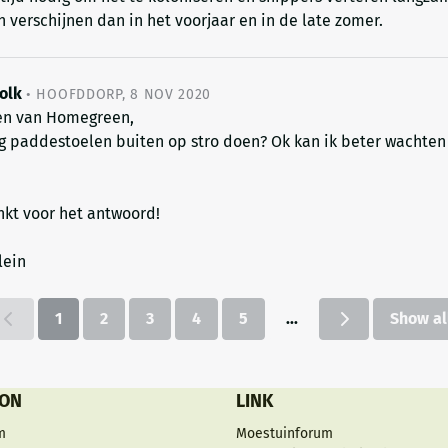
verschijnen dan in het voorjaar en in de late zomer.
olk
•
HOOFDDORP
,
8 NOV 2020
en van Homegreen,
og paddestoelen buiten op stro doen? Ok kan ik beter wachten
nkt voor het antwoord!
lein
1
2
3
4
5
...
Show al
ION
LINK
m
Moestuinforum