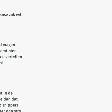
anse zak wit
l vragen
eemt hier
k u vertellen
n!
et in de
me dan dat
p snippers
er dan stro.