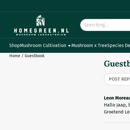
Cookie preferences are available. Choose settings or allow all
Search
Shop
Mushroom Cultivation
Mushroom x Tree
Species D
Home
/
Guestbook
Guest
POST REP
Leon Morea
Hallo Jaap, 
Groetend L