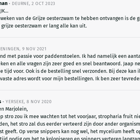
man
•
DEURNE
,
2 OCT 2023
K...
2 weken van de Grijze oesterzwam te hebben ontvangen is de g
 grijze oesterzwam er lang alle kan uit.
ENINGEN
,
9 NOV 2021
and met passie voor paddenstoelen. Ik had namelijk een aanta
ken en alle vragen zijn zeer goed en snel beantwoord. Jaap n
e tijd voor. Ook is de bestelling snel verzonden. Bij deze kan i
 vaste adres wordt voor mijn bestellingen. Ik ben zeer tevrede
s
•
YERSEKE
,
8 NOV 2020
n Marjolein,
p stro zou ik mee wachten tot het voorjaar, stropharia fruit ni
en, het stro zal dus eerder verteerd zijn door ander organis
t geeft. Op verse snippers kan nog wel, het mycelium heeft o
tijd nodig om het te koloniseren en snippers verteren langzam